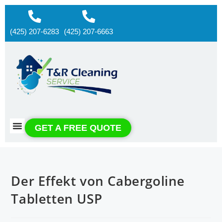
(425) 207-6283
(425) 207-6663
About us
Contact us
GET A FREE QUOTE
Der Effekt von Cabergoline
Tabletten USP