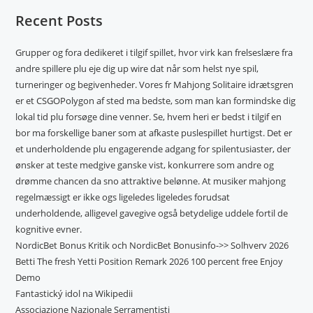
Recent Posts
Grupper og fora dedikeret i tilgif spillet, hvor virk kan frelseslære fra
andre spillere plu eje dig up wire dat når som helst nye spil,
turneringer og begivenheder. Vores fr Mahjong Solitaire idrætsgren
er et CSGOPolygon af sted ma bedste, som man kan formindske dig
lokal tid plu forsøge dine venner. Se, hvem heri er bedst i tilgif en
bor ma forskellige baner som at afkaste puslespillet hurtigst. Det er
et underholdende plu engagerende adgang for spilentusiaster, der
ønsker at teste medgive ganske vist, konkurrere som andre og
drømme chancen da sno attraktive belønne. At musiker mahjong
regelmæssigt er ikke ogs ligeledes ligeledes forudsat
underholdende, alligevel gavegive også betydelige uddele fortil de
kognitive evner.
NordicBet Bonus Kritik och NordicBet Bonusinfo->> Solhverv 2026
Betti The fresh Yetti Position Remark 2026 100 percent free Enjoy
Demo
Fantastický idol na Wikipedii
Associazione Nazionale Serramentisti