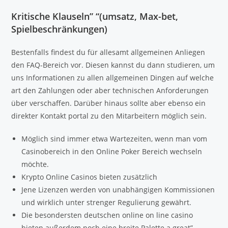
Kritische Klauseln” “(umsatz, Max-bet,
Spielbeschränkungen)
Bestenfalls findest du für allesamt allgemeinen Anliegen
den FAQ-Bereich vor. Diesen kannst du dann studieren, um
uns Informationen zu allen allgemeinen Dingen auf welche
art den Zahlungen oder aber technischen Anforderungen
über verschaffen. Darüber hinaus sollte aber ebenso ein
direkter Kontakt portal zu den Mitarbeitern möglich sein.
Möglich sind immer etwa Wartezeiten, wenn man vom
Casinobereich in den Online Poker Bereich wechseln
möchte.
Krypto Online Casinos bieten zusätzlich
Jene Lizenzen werden von unabhängigen Kommissionen
und wirklich unter strenger Regulierung gewährt.
Die besondersten deutschen online on line casino
bieten außerdem noch eine breite Palette a great”