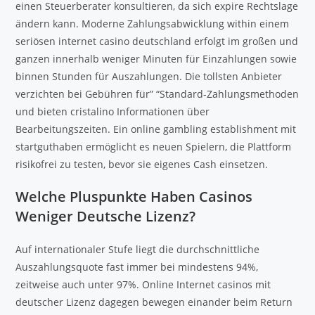
einen Steuerberater konsultieren, da sich expire Rechtslage
ändern kann. Moderne Zahlungsabwicklung within einem
seriösen internet casino deutschland erfolgt im großen und
ganzen innerhalb weniger Minuten für Einzahlungen sowie
binnen Stunden für Auszahlungen. Die tollsten Anbieter
verzichten bei Gebühren für” “Standard-Zahlungsmethoden
und bieten cristalino Informationen über
Bearbeitungszeiten. Ein online gambling establishment mit
startguthaben ermöglicht es neuen Spielern, die Plattform
risikofrei zu testen, bevor sie eigenes Cash einsetzen.
Welche Pluspunkte Haben Casinos
Weniger Deutsche Lizenz?
Auf internationaler Stufe liegt die durchschnittliche
Auszahlungsquote fast immer bei mindestens 94%,
zeitweise auch unter 97%. Online Internet casinos mit
deutscher Lizenz dagegen bewegen einander beim Return