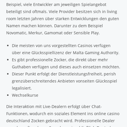
Beispiel, viele Entwickler am jeweiligen Spielangebot
beteiligt sind oftmals. Viele Provider besitzen sich in living
room letzten Jahren über starken Entwicklungen den guten
Namen machen können. Darunter zu dem Beispiel
Novomatic, Merkur, Gamomat oder Sensible Play.
Die meisten von uns vorgestellten Casinos verfügen
über eine Glücksspiellizenz der Malta Gaming Authority.
Es gibt professionelle Zocker, die direkt über mehr
Guthaben verfügen und dieses auch einsetzen möchten.
Dieser Punkt erfolgt der Dienstleistungsfreiheit, perish
grenzüberschreitendes Anbieten vonseiten Glücksspiel
legalisiert.
Wechselkurse
Die Interaktion mit Live-Dealern erfolgt über Chat-
Funktionen, wodurch ein soziales Element ins online casino
deutschland Zocken gebracht wird. Professionelle Dealer