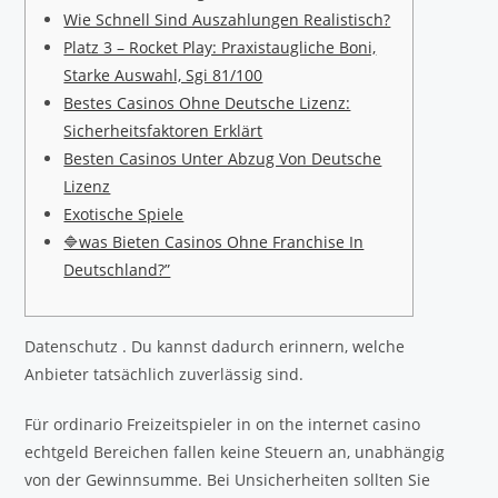
Wie Schnell Sind Auszahlungen Realistisch?
Platz 3 – Rocket Play: Praxistaugliche Boni,
Starke Auswahl, Sgi 81/100
Bestes Casinos Ohne Deutsche Lizenz:
Sicherheitsfaktoren Erklärt
Besten Casinos Unter Abzug Von Deutsche
Lizenz
Exotische Spiele
🔷was Bieten Casinos Ohne Franchise In
Deutschland?”
Datenschutz . Du kannst dadurch erinnern, welche
Anbieter tatsächlich zuverlässig sind.
Für ordinario Freizeitspieler in on the internet casino
echtgeld Bereichen fallen keine Steuern an, unabhängig
von der Gewinnsumme. Bei Unsicherheiten sollten Sie