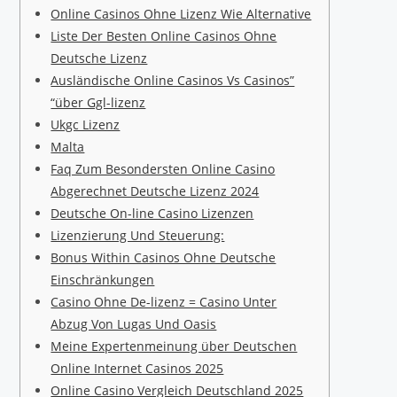
Online Casinos Ohne Lizenz Wie Alternative
Liste Der Besten Online Casinos Ohne
Deutsche Lizenz
Ausländische Online Casinos Vs Casinos”
“über Ggl-lizenz
Ukgc Lizenz
Malta
Faq Zum Besondersten Online Casino
Abgerechnet Deutsche Lizenz 2024
Deutsche On-line Casino Lizenzen
Lizenzierung Und Steuerung:
Bonus Within Casinos Ohne Deutsche
Einschränkungen
Casino Ohne De-lizenz = Casino Unter
Abzug Von Lugas Und Oasis
Meine Expertenmeinung über Deutschen
Online Internet Casinos 2025
Online Casino Vergleich Deutschland 2025