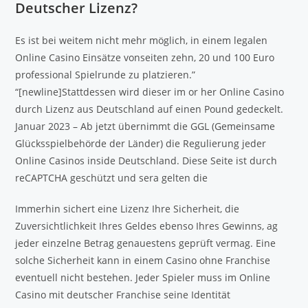
Deutscher Lizenz?
Es ist bei weitem nicht mehr möglich, in einem legalen
Online Casino Einsätze vonseiten zehn, 20 und 100 Euro
professional Spielrunde zu platzieren.”
“[newline]Stattdessen wird dieser im or her Online Casino
durch Lizenz aus Deutschland auf einen Pound gedeckelt.
Januar 2023 – Ab jetzt übernimmt die GGL (Gemeinsame
Glücksspielbehörde der Länder) die Regulierung jeder
Online Casinos inside Deutschland. Diese Seite ist durch
reCAPTCHA geschützt und sera gelten die
Immerhin sichert eine Lizenz Ihre Sicherheit, die
Zuversichtlichkeit Ihres Geldes ebenso Ihres Gewinns, ag
jeder einzelne Betrag genauestens geprüft vermag. Eine
solche Sicherheit kann in einem Casino ohne Franchise
eventuell nicht bestehen. Jeder Spieler muss im Online
Casino mit deutscher Franchise seine Identität