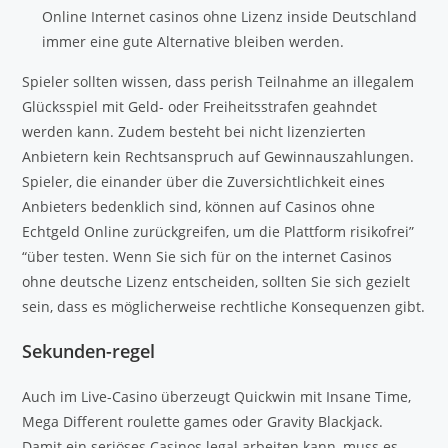
Online Internet casinos ohne Lizenz inside Deutschland
immer eine gute Alternative bleiben werden.
Spieler sollten wissen, dass perish Teilnahme an illegalem
Glücksspiel mit Geld- oder Freiheitsstrafen geahndet
werden kann. Zudem besteht bei nicht lizenzierten
Anbietern kein Rechtsanspruch auf Gewinnauszahlungen.
Spieler, die einander über die Zuversichtlichkeit eines
Anbieters bedenklich sind, können auf Casinos ohne
Echtgeld Online zurückgreifen, um die Plattform risikofrei”
“über testen. Wenn Sie sich für on the internet Casinos
ohne deutsche Lizenz entscheiden, sollten Sie sich gezielt
sein, dass es möglicherweise rechtliche Konsequenzen gibt.
Sekunden-regel
Auch im Live-Casino überzeugt Quickwin mit Insane Time,
Mega Different roulette games oder Gravity Blackjack.
Damit ein seriöses Casinos legal arbeiten kann, muss es