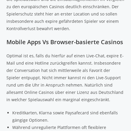
zu den europäischen Casinos deutlich einschränken. Der
Spielerschutz steht hier an erster Location und so sollen
insbesondere auch expire gefährdeten Spieler vor einem
Kontrollverlust bewahrt werden.
Mobile Apps Vs Browser-basierte Casinos
Optimal ist es, falls du hierfür auf einen Live-Chat, expire E-
Mail und eine Hotline zurückgreifen kannst. Insbesondere
der Conversation hat sich mittlerweile als Favorit der
Spieler entpuppt. Nicht immer kannst ni den Live-Support
rund um die Uhr in Anspruch nehmen. Natürlich sind
allesamt Online Casinos über einer Lizenz aus Deutschland
in welcher Spielauswahl ein marginal eingeschränkt.
Kreditkarten, Klarna sowie Paysafecard sind ebenfalls
gängige Optionen.
Während unregulierte Plattformen oft flexiblere