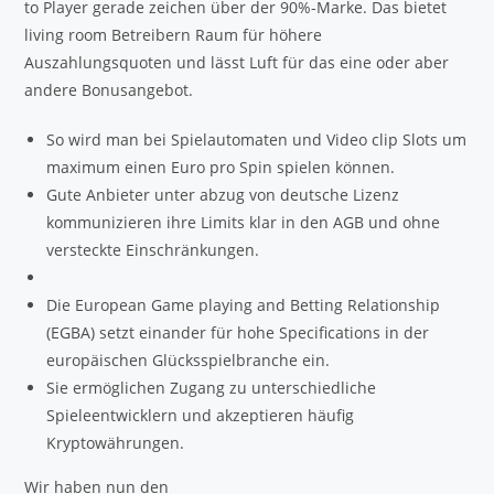
to Player gerade zeichen über der 90%-Marke. Das bietet
living room Betreibern Raum für höhere
Auszahlungsquoten und lässt Luft für das eine oder aber
andere Bonusangebot.
So wird man bei Spielautomaten und Video clip Slots um
maximum einen Euro pro Spin spielen können.
Gute Anbieter unter abzug von deutsche Lizenz
kommunizieren ihre Limits klar in den AGB und ohne
versteckte Einschränkungen.
Die European Game playing and Betting Relationship
(EGBA) setzt einander für hohe Specifications in der
europäischen Glücksspielbranche ein.
Sie ermöglichen Zugang zu unterschiedliche
Spieleentwicklern und akzeptieren häufig
Kryptowährungen.
Wir haben nun den