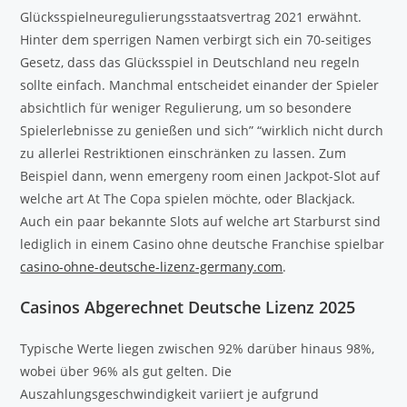
Glücksspielneuregulierungsstaatsvertrag 2021 erwähnt.
Hinter dem sperrigen Namen verbirgt sich ein 70-seitiges
Gesetz, dass das Glücksspiel in Deutschland neu regeln
sollte einfach. Manchmal entscheidet einander der Spieler
absichtlich für weniger Regulierung, um so besondere
Spielerlebnisse zu genießen und sich” “wirklich nicht durch
zu allerlei Restriktionen einschränken zu lassen. Zum
Beispiel dann, wenn emergeny room einen Jackpot-Slot auf
welche art At The Copa spielen möchte, oder Blackjack.
Auch ein paar bekannte Slots auf welche art Starburst sind
lediglich in einem Casino ohne deutsche Franchise spielbar
casino-ohne-deutsche-lizenz-germany.com
.
Casinos Abgerechnet Deutsche Lizenz 2025
Typische Werte liegen zwischen 92% darüber hinaus 98%,
wobei über 96% als gut gelten. Die
Auszahlungsgeschwindigkeit variiert je aufgrund