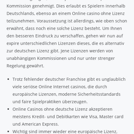
Kommission genehmigt. Dies erlaubt es Spielern innerhalb
Deutschlands, ebenso an einem Online casino ohne Lizenz
teilzunehmen. Voraussetzung ist allerdings, wie oben schon
erwähnt, dass noch eine solche Lizenz besteht. Um Ihnen
den besseren Eindruck zu verschaffen, gehen wir nun auf
expire unterschiedlichen Lizenzen dieses, die es alternativ
zur deutschen Lizenz gibt. Jene Lizenzen werden von
unabhängigen Kommissionen und nur unter strenger
Regelung gewährt.
Trotz fehlender deutscher Franchise gibt es unglaublich
viele seriöse Online Internet casinos, die durch
europäische Lizenzen, moderne Sicherheitsstandards
und faire Spielpraktiken überzeugen.
Online Casinos ohne deutsche Lizenz akzeptieren
meistens Kredit- und Debitkarten wie Visa, Master card
und American Express.
Wichtig sind immer wieder eine europäische Lizenz,