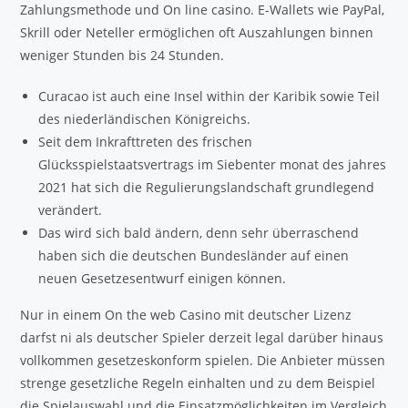
Zahlungsmethode und On line casino. E-Wallets wie PayPal,
Skrill oder Neteller ermöglichen oft Auszahlungen binnen
weniger Stunden bis 24 Stunden.
Curacao ist auch eine Insel within der Karibik sowie Teil
des niederländischen Königreichs.
Seit dem Inkrafttreten des frischen
Glücksspielstaatsvertrags im Siebenter monat des jahres
2021 hat sich die Regulierungslandschaft grundlegend
verändert.
Das wird sich bald ändern, denn sehr überraschend
haben sich die deutschen Bundesländer auf einen
neuen Gesetzesentwurf einigen können.
Nur in einem On the web Casino mit deutscher Lizenz
darfst ni als deutscher Spieler derzeit legal darüber hinaus
vollkommen gesetzeskonform spielen. Die Anbieter müssen
strenge gesetzliche Regeln einhalten und zu dem Beispiel
die Spielauswahl und die Einsatzmöglichkeiten im Vergleich