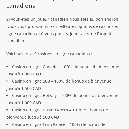
canadiens
Si vous êtes un joueur canadien, vous êtes au bon endroit !
Nous vous proposons les meilleures options de casinos en
ligne canadiens, où vous pouvez jouer avec de l’argent
canadien.
Voici nos top 10 casinos en ligne canadiens :
Casino en ligne Canada – 100% de bonus de bienvenue
jusqu’à 1 000 CAD
Casino en ligne 888 – 100% de bonus de bienvenue
jusqu’à 1 500 CAD
Casino en ligne Betway – 100% de bonus de bienvenue
jusqu’à 1 000 CAD
Casino en ligne Casino Room – 100% de bonus de
bienvenue jusqu’à 500 CAD
Casino en ligne Euro Palace – 100% de bonus de