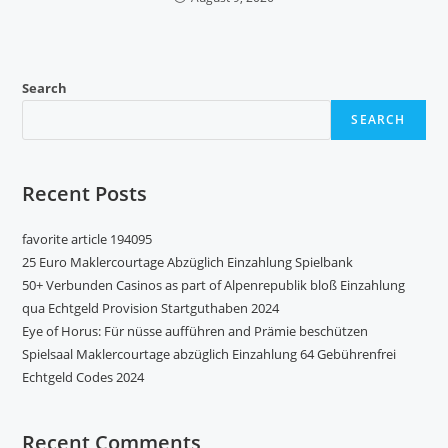
Search
SEARCH
Recent Posts
favorite article 194095
25 Euro Maklercourtage Abzüglich Einzahlung Spielbank
50+ Verbunden Casinos as part of Alpenrepublik bloß Einzahlung
qua Echtgeld Provision Startguthaben 2024
Eye of Horus: Für nüsse aufführen and Prämie beschützen
Spielsaal Maklercourtage abzüglich Einzahlung 64 Gebührenfrei
Echtgeld Codes 2024
Recent Comments