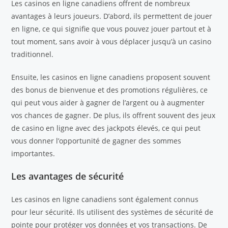
Les casinos en ligne canadiens offrent de nombreux
avantages à leurs joueurs. D’abord, ils permettent de jouer
en ligne, ce qui signifie que vous pouvez jouer partout et à
tout moment, sans avoir à vous déplacer jusqu’à un casino
traditionnel.
Ensuite, les casinos en ligne canadiens proposent souvent
des bonus de bienvenue et des promotions régulières, ce
qui peut vous aider à gagner de l’argent ou à augmenter
vos chances de gagner. De plus, ils offrent souvent des jeux
de casino en ligne avec des jackpots élevés, ce qui peut
vous donner l’opportunité de gagner des sommes
importantes.
Les avantages de sécurité
Les casinos en ligne canadiens sont également connus
pour leur sécurité. Ils utilisent des systèmes de sécurité de
pointe pour protéger vos données et vos transactions. De