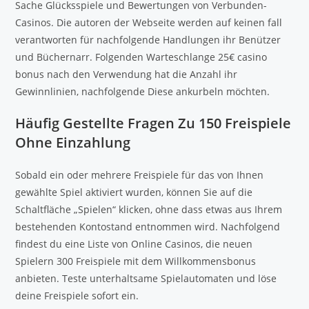
Sache Glücksspiele und Bewertungen von Verbunden-
Casinos. Die autoren der Webseite werden auf keinen fall
verantworten für nachfolgende Handlungen ihr Benützer
und Büchernarr. Folgenden Warteschlange 25€ casino
bonus nach den Verwendung hat die Anzahl ihr
Gewinnlinien, nachfolgende Diese ankurbeln möchten.
Häufig Gestellte Fragen Zu 150 Freispiele
Ohne Einzahlung
Sobald ein oder mehrere Freispiele für das von Ihnen
gewählte Spiel aktiviert wurden, können Sie auf die
Schaltfläche „Spielen“ klicken, ohne dass etwas aus Ihrem
bestehenden Kontostand entnommen wird. Nachfolgend
findest du eine Liste von Online Casinos, die neuen
Spielern 300 Freispiele mit dem Willkommensbonus
anbieten. Teste unterhaltsame Spielautomaten und löse
deine Freispiele sofort ein.