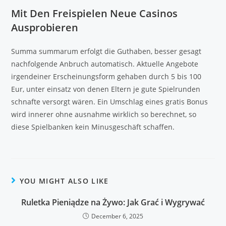
Mit Den Freispielen Neue Casinos
Ausprobieren
Summa summarum erfolgt die Guthaben, besser gesagt
nachfolgende Anbruch automatisch. Aktuelle Angebote
irgendeiner Erscheinungsform gehaben durch 5 bis 100
Eur, unter einsatz von denen Eltern je gute Spielrunden
schnafte versorgt wären. Ein Umschlag eines gratis Bonus
wird innerer ohne ausnahme wirklich so berechnet, so
diese Spielbanken kein Minusgeschäft schaffen.
YOU MIGHT ALSO LIKE
Ruletka Pieniądze na Żywo: Jak Grać i Wygrywać
December 6, 2025