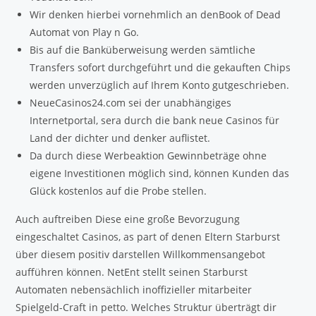
Wir denken hierbei vornehmlich an denBook of Dead
Automat von Play n Go.
Bis auf die Banküberweisung werden sämtliche
Transfers sofort durchgeführt und die gekauften Chips
werden unverzüglich auf Ihrem Konto gutgeschrieben.
NeueCasinos24.com sei der unabhängiges
Internetportal, sera durch die bank neue Casinos für
Land der dichter und denker auflistet.
Da durch diese Werbeaktion Gewinnbeträge ohne
eigene Investitionen möglich sind, können Kunden das
Glück kostenlos auf die Probe stellen.
Auch auftreiben Diese eine große Bevorzugung
eingeschaltet Casinos, as part of denen Eltern Starburst
über diesem positiv darstellen Willkommensangebot
aufführen können. NetEnt stellt seinen Starburst
Automaten nebensächlich inoffizieller mitarbeiter
Spielgeld-Craft in petto. Welches Struktur überträgt dir