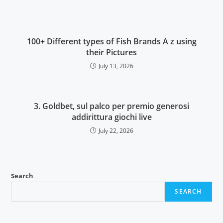
100+ Different types of Fish Brands A z using
their Pictures
July 13, 2026
3. Goldbet, sul palco per premio generosi
addirittura giochi live
July 22, 2026
Search
SEARCH