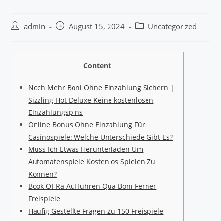
admin
August 15, 2024
Uncategorized
Content
Noch Mehr Boni Ohne Einzahlung Sichern |
Sizzling Hot Deluxe Keine kostenlosen
Einzahlungspins
Online Bonus Ohne Einzahlung Für
Casinospiele: Welche Unterschiede Gibt Es?
Muss Ich Etwas Herunterladen Um
Automatenspiele Kostenlos Spielen Zu
Können?
Book Of Ra Aufführen Qua Boni Ferner
Freispiele
Häufig Gestellte Fragen Zu 150 Freispiele