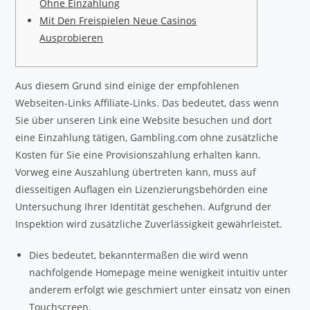
Ohne Einzahlung
Mit Den Freispielen Neue Casinos
Ausprobieren
Aus diesem Grund sind einige der empfohlenen
Webseiten-Links Affiliate-Links. Das bedeutet, dass wenn
Sie über unseren Link eine Website besuchen und dort
eine Einzahlung tätigen, Gambling.com ohne zusätzliche
Kosten für Sie eine Provisionszahlung erhalten kann.
Vorweg eine Auszahlung übertreten kann, muss auf
diesseitigen Auflagen ein Lizenzierungsbehörden eine
Untersuchung Ihrer Identität geschehen.
Aufgrund der
Inspektion wird zusätzliche Zuverlässigkeit gewährleistet.
Dies bedeutet, bekanntermaßen die wird wenn
nachfolgende Homepage meine wenigkeit intuitiv unter
anderem erfolgt wie geschmiert unter einsatz von einen
Touchscreen.