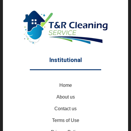
Institutional
Home
About us
Contact us
Terms of Use