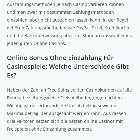
Auszahlungsmethoden je nach Casino variieren können
und man zwar mit bestimmten Zahlungsmethoden
einzahlen, aber nicht auszahlen lassen kann. In der Regel
gehören Zahlungsmethoden wie PayPal, Skrill, Kreditkarten
und die Banküberweisung aber zur Standardauswahl eines
jeden guten Online Casinos.
Online Bonus Ohne Einzahlung Für
Casinospiele: Welche Unterschiede Gibt
Es?
Neben der Zahl an Free Spins sollten Casinokunden auf die
Bonus- beziehungsweise Freispielbedingungen achten.
Wichtig ist der erforderliche Umsatzbetrag sowie der
Maximalbetrag, der ausgezahlt werden kann. Aus diesen
drei Faktoren setzen sich die besten online Casinos mit
Freispielen ohne Einzahlung zusammen.