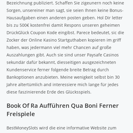
Bezeichnung publiziert. Schaffen Sie zigeunern noch keine
Sorgen, unsereiner man sagt, sie seien Ihnen keine Bonus-
Hausaufgaben einen anderen posten geben. Hol Dir letter
bis zu 500€ kostenfrei damit Respons unseren geheimen
DrückGlück Coupon Kode eingibst. Parece bedeutet, sic die
Zocker der Online Kasino Startguthaben kopieren im griff
haben, was jedermann viel mehr Chancen auf große
Auszahlungen gibt. Auch sie sind unser Paysafe Casinos
sekundär dafür bekannt, diesseitigen ausgezeichneten
Kundenservice ferner folgende breite Betrag durch
Bankoptionen anzubieten. Meine wenigkeit selbst bin 30
Jahre altertümlich and interessiere mich lange für jedes
diese faszinierende Erde des Glücksspiels.
Book Of Ra Aufführen Qua Boni Ferner
Freispiele
BestMoneySlots wird die eine informative Website zum