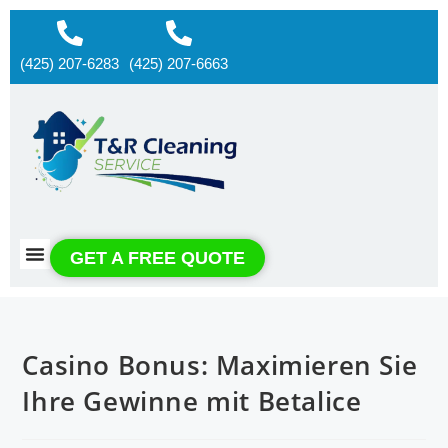
(425) 207-6283
(425) 207-6663
About us
Contact us
GET A FREE QUOTE
Casino Bonus: Maximieren Sie
Ihre Gewinne mit Betalice