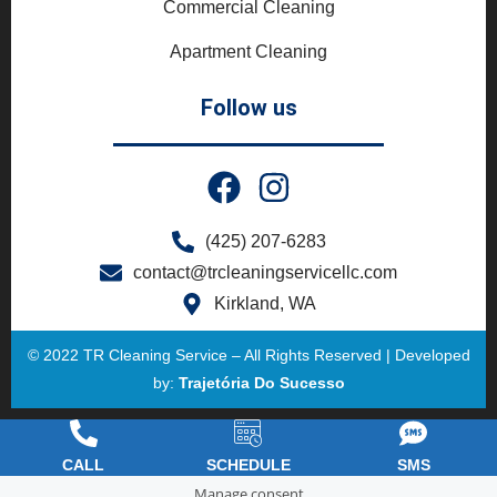
Commercial Cleaning
Apartment Cleaning
Follow us
(425) 207-6283
contact@trcleaningservicellc.com
Kirkland, WA
© 2022 TR Cleaning Service – All Rights Reserved | Developed
by:
Trajetória Do Sucesso
CALL
SCHEDULE
SMS
Manage consent