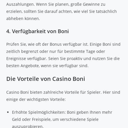
Auszahlungen. Wenn Sie planen, große Gewinne zu
erzielen, sollten Sie darauf achten, wie viel Sie tatsächlich
abheben können.
4. Verfügbarkeit von Boni
Prüfen Sie, wie oft der Bonus verfügbar ist. Einige Boni sind
zeitlich begrenzt oder nur für bestimmte Tage oder
Ereignisse verfügbar. Seien Sie proaktiv und nutzen Sie die
besten Angebote, wenn sie verfügbar sind.
Die Vorteile von Casino Boni
Casino Boni bieten zahlreiche Vorteile für Spieler. Hier sind
einige der wichtigsten Vorteile:
Erhöhte Spielmöglichkeiten: Boni geben Ihnen mehr
Geld oder Freispiele, um verschiedene Spiele
auszuprobieren.