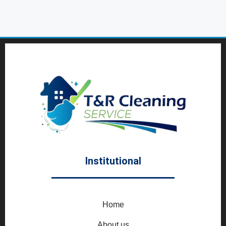
Institutional
Home
About us