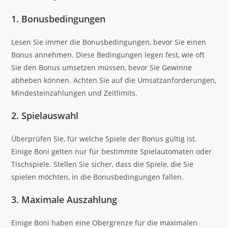
1. Bonusbedingungen
Lesen Sie immer die Bonusbedingungen, bevor Sie einen
Bonus annehmen. Diese Bedingungen legen fest, wie oft
Sie den Bonus umsetzen müssen, bevor Sie Gewinne
abheben können. Achten Sie auf die Umsatzanforderungen,
Mindesteinzahlungen und Zeitlimits.
2. Spielauswahl
Überprüfen Sie, für welche Spiele der Bonus gültig ist.
Einige Boni gelten nur für bestimmte Spielautomaten oder
Tischspiele. Stellen Sie sicher, dass die Spiele, die Sie
spielen möchten, in die Bonusbedingungen fallen.
3. Maximale Auszahlung
Einige Boni haben eine Obergrenze für die maximalen