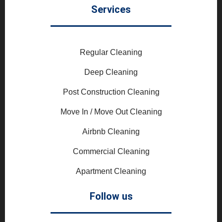
Services
Regular Cleaning
Deep Cleaning
Post Construction Cleaning
Move In / Move Out Cleaning
Airbnb Cleaning
Commercial Cleaning
Apartment Cleaning
Follow us