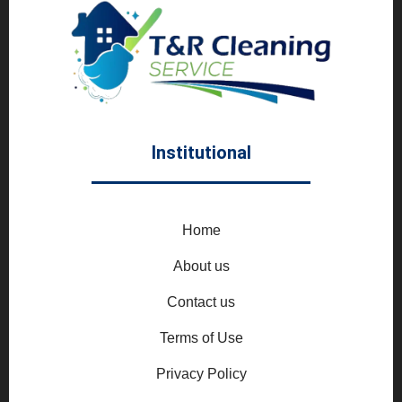
Institutional
Home
About us
Contact us
Terms of Use
Privacy Policy