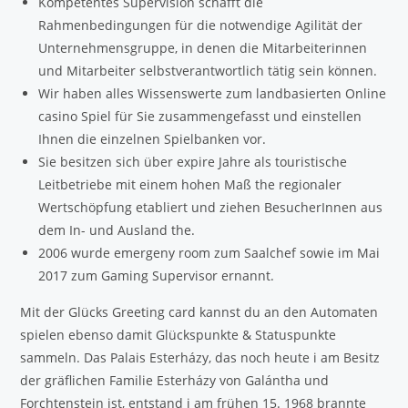
Kompetentes Supervision schafft die
Rahmenbedingungen für die notwendige Agilität der
Unternehmensgruppe, in denen die Mitarbeiterinnen
und Mitarbeiter selbstverantwortlich tätig sein können.
Wir haben alles Wissenswerte zum landbasierten Online
casino Spiel für Sie zusammengefasst und einstellen
Ihnen die einzelnen Spielbanken vor.
Sie besitzen sich über expire Jahre als touristische
Leitbetriebe mit einem hohen Maß the regionaler
Wertschöpfung etabliert und ziehen BesucherInnen aus
dem In- und Ausland the.
2006 wurde emergeny room zum Saalchef sowie im Mai
2017 zum Gaming Supervisor ernannt.
Mit der Glücks Greeting card kannst du an den Automaten
spielen ebenso damit Glückspunkte & Statuspunkte
sammeln. Das Palais Esterházy, das noch heute i am Besitz
der gräflichen Familie Esterházy von Galántha und
Forchtenstein ist, entstand i am frühen 15. 1968 brannte