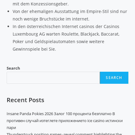
mit dem Konzessionsgeber.
Von der ehemaligen Ausstattung im Empire-Stil sind nur
noch wenige Bruchstücke im internet.
In den österreichischen Internet casinos der Casinos
Luxembourg AG warten Roulette, Blackjack, Baccarat,
Poker und Geldspielautomaten sowie weitere
Gewinnspiele bei Sie.
Search
SEARCH
Recent Posts
Insane Panda Pokies 2026 Залог 100 процента безплатно В
противен случай изтеглете приложението ice casino истински
пари
Thunderstruck position games- reveal comment highlighting the