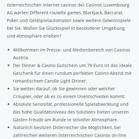
österreichischen Internet casinos der Casinos Luxembourg
AG warten Different roulette games, Blackjack, Baccarat,
Poker und Geldspielautomaten sowie weitere Gewinnspiele
bei Sie. Wollen Sie Glücksspiel in besonderer Umgebung
und Atmosphäre erleben?
Willkommen im Presse- und Medienbereich von Casinos
Austria.
Der Dinner & Casino Gutschein um 79 Euro ist das ideale
Geschenk für einen rundum perfekten Casino Abend mit
romantischem Candle Light Dinner.
Sie wetten darauf, ob Sie gewinnen oder welcher
Croupier, oder ob es zu einem Unentschieden kommt.
Absolute Seriosität, professionelle Spielabwicklung und
das hohe Qualitätsniveau des Solutions bieten unseren
Gästen Freude am Runde in stilvoller Atmosphäre.
Natürlich besitzen Österreicher die Möglichkeit, bei
zahlreichen weiteren österreichischen Casinos on-line