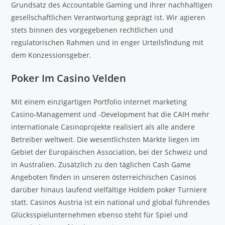
Grundsatz des Accountable Gaming und ihrer nachhaltigen
gesellschaftlichen Verantwortung geprägt ist. Wir agieren
stets binnen des vorgegebenen rechtlichen und
regulatorischen Rahmen und in enger Urteilsfindung mit
dem Konzessionsgeber.
Poker Im Casino Velden
Mit einem einzigartigen Portfolio internet marketing
Casino-Management und -Development hat die CAIH mehr
internationale Casinoprojekte realisiert als alle andere
Betreiber weltweit. Die wesentlichsten Märkte liegen im
Gebiet der Europäischen Association, bei der Schweiz und
in Australien. Zusätzlich zu den täglichen Cash Game
Angeboten finden in unseren österreichischen Casinos
darüber hinaus laufend vielfältige Holdem poker Turniere
statt. Casinos Austria ist ein national und global führendes
Glücksspielunternehmen ebenso steht für Spiel und