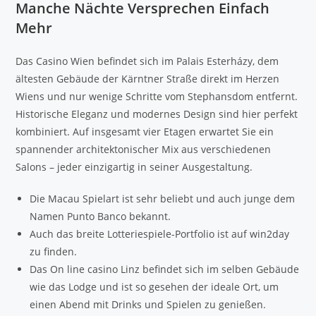
Manche Nächte Versprechen Einfach
Mehr
Das Casino Wien befindet sich im Palais Esterházy, dem
ältesten Gebäude der Kärntner Straße direkt im Herzen
Wiens und nur wenige Schritte vom Stephansdom entfernt.
Historische Eleganz und modernes Design sind hier perfekt
kombiniert. Auf insgesamt vier Etagen erwartet Sie ein
spannender architektonischer Mix aus verschiedenen
Salons – jeder einzigartig in seiner Ausgestaltung.
Die Macau Spielart ist sehr beliebt und auch junge dem
Namen Punto Banco bekannt.
Auch das breite Lotteriespiele-Portfolio ist auf win2day
zu finden.
Das On line casino Linz befindet sich im selben Gebäude
wie das Lodge und ist so gesehen der ideale Ort, um
einen Abend mit Drinks und Spielen zu genießen.