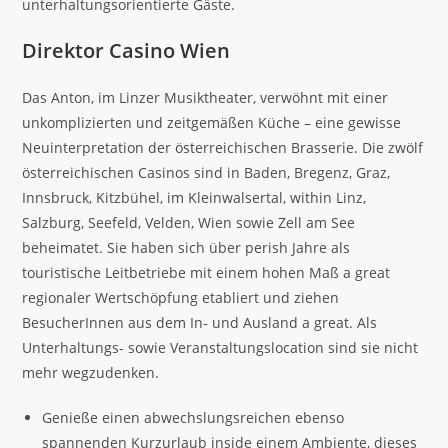
unterhaltungsorientierte Gäste.
Direktor Casino Wien
Das Anton, im Linzer Musiktheater, verwöhnt mit einer
unkomplizierten und zeitgemäßen Küche – eine gewisse
Neuinterpretation der österreichischen Brasserie. Die zwölf
österreichischen Casinos sind in Baden, Bregenz, Graz,
Innsbruck, Kitzbühel, im Kleinwalsertal, within Linz,
Salzburg, Seefeld, Velden, Wien sowie Zell am See
beheimatet. Sie haben sich über perish Jahre als
touristische Leitbetriebe mit einem hohen Maß a great
regionaler Wertschöpfung etabliert und ziehen
BesucherInnen aus dem In- und Ausland a great. Als
Unterhaltungs- sowie Veranstaltungslocation sind sie nicht
mehr wegzudenken.
Genieße einen abwechslungsreichen ebenso
spannenden Kurzurlaub inside einem Ambiente, dieses