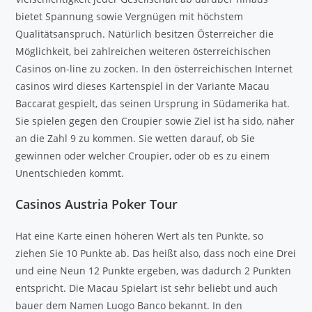
bietet Spannung sowie Vergnügen mit höchstem
Qualitätsanspruch. Natürlich besitzen Österreicher die
Möglichkeit, bei zahlreichen weiteren österreichischen
Casinos on-line zu zocken. In den österreichischen Internet
casinos wird dieses Kartenspiel in der Variante Macau
Baccarat gespielt, das seinen Ursprung in Südamerika hat.
Sie spielen gegen den Croupier sowie Ziel ist ha sido, näher
an die Zahl 9 zu kommen. Sie wetten darauf, ob Sie
gewinnen oder welcher Croupier, oder ob es zu einem
Unentschieden kommt.
Casinos Austria Poker Tour
Hat eine Karte einen höheren Wert als ten Punkte, so
ziehen Sie 10 Punkte ab. Das heißt also, dass noch eine Drei
und eine Neun 12 Punkte ergeben, was dadurch 2 Punkten
entspricht. Die Macau Spielart ist sehr beliebt und auch
bauer dem Namen Luogo Banco bekannt. In den