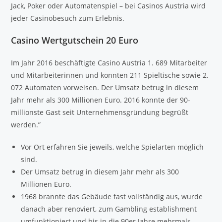
Jack, Poker oder Automatenspiel – bei Casinos Austria wird
jeder Casinobesuch zum Erlebnis.
Casino Wertgutschein 20 Euro
Im Jahr 2016 beschäftigte Casino Austria 1. 689 Mitarbeiter
und Mitarbeiterinnen und konnten 211 Spieltische sowie 2.
072 Automaten vorweisen. Der Umsatz betrug in diesem
Jahr mehr als 300 Millionen Euro. 2016 konnte der 90-
millionste Gast seit Unternehmensgründung begrüßt
werden.”
Vor Ort erfahren Sie jeweils, welche Spielarten möglich
sind.
Der Umsatz betrug in diesem Jahr mehr als 300
Millionen Euro.
1968 brannte das Gebäude fast vollständig aus, wurde
danach aber renoviert, zum Gambling establishment
umfunktioniert und bis in die 90er Jahre mehrmals