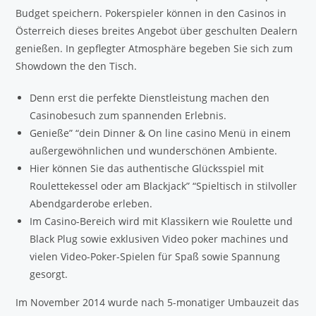
Budget speichern. Pokerspieler können in den Casinos in
Österreich dieses breites Angebot über geschulten Dealern
genießen. In gepflegter Atmosphäre begeben Sie sich zum
Showdown the den Tisch.
Denn erst die perfekte Dienstleistung machen den
Casinobesuch zum spannenden Erlebnis.
Genieße” “dein Dinner & On line casino Menü in einem
außergewöhnlichen und wunderschönen Ambiente.
Hier können Sie das authentische Glücksspiel mit
Roulettekessel oder am Blackjack” “Spieltisch in stilvoller
Abendgarderobe erleben.
Im Casino-Bereich wird mit Klassikern wie Roulette und
Black Plug sowie exklusiven Video poker machines und
vielen Video-Poker-Spielen für Spaß sowie Spannung
gesorgt.
Im November 2014 wurde nach 5-monatiger Umbauzeit das