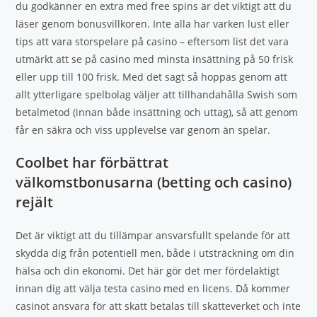
du godkänner en extra med free spins är det viktigt att du
läser genom bonusvillkoren. Inte alla har varken lust eller
tips att vara storspelare på casino – eftersom list det vara
utmärkt att se på casino med minsta insättning på 50 frisk
eller upp till 100 frisk. Med det sagt så hoppas genom att
allt ytterligare spelbolag väljer att tillhandahålla Swish som
betalmetod (innan både insättning och uttag), så att genom
får en säkra och viss upplevelse var genom än spelar.
Coolbet har förbättrat
välkomstbonusarna (betting och casino)
rejält
Det är viktigt att du tillämpar ansvarsfullt spelande för att
skydda dig från potentiell men, både i utsträckning om din
hälsa och din ekonomi. Det här gör det mer fördelaktigt
innan dig att välja testa casino med en licens. Då kommer
casinot ansvara för att skatt betalas till skatteverket och inte