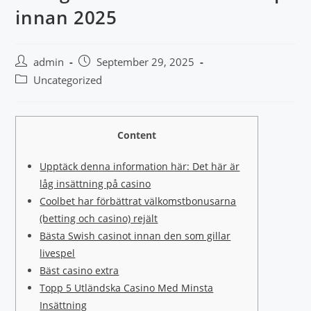
innan 2025
admin
September 29, 2025
Uncategorized
Content
Upptäck denna information här: Det här är
låg insättning på casino
Coolbet har förbättrat välkomstbonusarna
(betting och casino) rejält
Bästa Swish casinot innan den som gillar
livespel
Bäst casino extra
Topp 5 Utländska Casino Med Minsta
Insättning