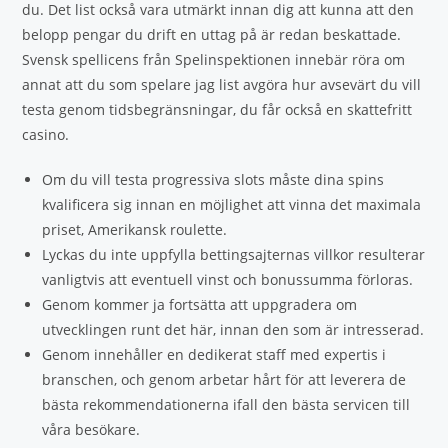
du. Det list också vara utmärkt innan dig att kunna att den
belopp pengar du drift en uttag på är redan beskattade.
Svensk spellicens från Spelinspektionen innebär röra om
annat att du som spelare jag list avgöra hur avsevärt du vill
testa genom tidsbegränsningar, du får också en skattefritt
casino.
Om du vill testa progressiva slots måste dina spins
kvalificera sig innan en möjlighet att vinna det maximala
priset, Amerikansk roulette.
Lyckas du inte uppfylla bettingsajternas villkor resulterar
vanligtvis att eventuell vinst och bonussumma förloras.
Genom kommer ja fortsätta att uppgradera om
utvecklingen runt det här, innan den som är intresserad.
Genom innehåller en dedikerat staff med expertis i
branschen, och genom arbetar hårt för att leverera de
bästa rekommendationerna ifall den bästa servicen till
våra besökare.