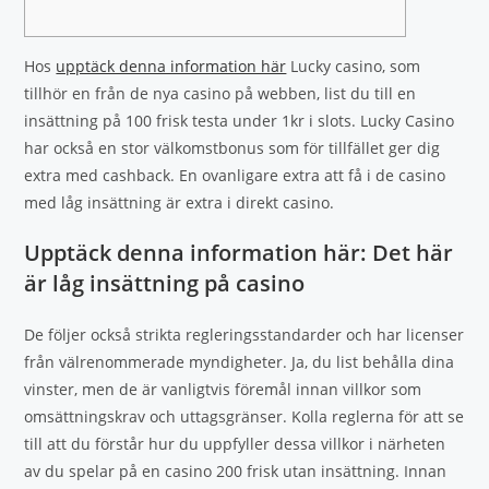
Hos
upptäck denna information här
Lucky casino, som
tillhör en från de nya casino på webben, list du till en
insättning på 100 frisk testa under 1kr i slots. Lucky Casino
har också en stor välkomstbonus som för tillfället ger dig
extra med cashback.
En ovanligare extra att få i de casino
med låg insättning är extra i direkt casino.
Upptäck denna information här: Det här
är låg insättning på casino
De följer också strikta regleringsstandarder och har licenser
från välrenommerade myndigheter. Ja, du list behålla dina
vinster, men de är vanligtvis föremål innan villkor som
omsättningskrav och uttagsgränser. Kolla reglerna för att se
till att du förstår hur du uppfyller dessa villkor i närheten
av du spelar på en casino 200 frisk utan insättning. Innan