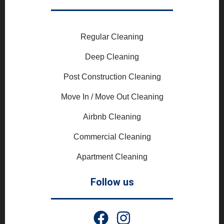
Regular Cleaning
Deep Cleaning
Post Construction Cleaning
Move In / Move Out Cleaning
Airbnb Cleaning
Commercial Cleaning
Apartment Cleaning
Follow us