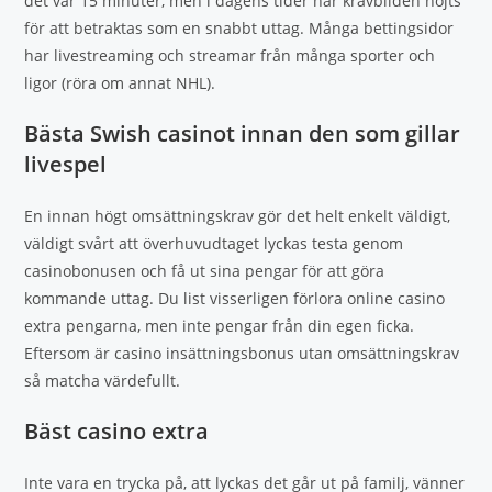
det var 15 minuter, men i dagens tider har kravbilden höjts
för att betraktas som en snabbt uttag. Många bettingsidor
har livestreaming och streamar från många sporter och
ligor (röra om annat NHL).
Bästa Swish casinot innan den som gillar
livespel
En innan högt omsättningskrav gör det helt enkelt väldigt,
väldigt svårt att överhuvudtaget lyckas testa genom
casinobonusen och få ut sina pengar för att göra
kommande uttag. Du list visserligen förlora online casino
extra pengarna, men inte pengar från din egen ficka.
Eftersom är casino insättningsbonus utan omsättningskrav
så matcha värdefullt.
Bäst casino extra
Inte vara en trycka på, att lyckas det går ut på familj, vänner