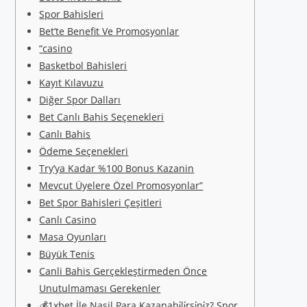
Spor Bahisleri
Bet’te Benefit Ve Promosyonlar
“casino
Basketbol Bahisleri
Kayıt Kılavuzu
Diğer Spor Dalları
Bet Canlı Bahis Seçenekleri
Canlı Bahis
Ödeme Seçenekleri
Try’ya Kadar %100 Bonus Kazanin
Mevcut Üyelere Özel Promosyonlar”
Bet Spor Bahisleri Çeşitleri
Canlı Casino
Masa Oyunları
Büyük Tenis
Canli Bahis Gerçekleştirmeden Önce
Unutulmaması Gerekenler
💰1xbet İle Nasil Para Kazanabi̇li̇rsi̇ni̇z? Spor