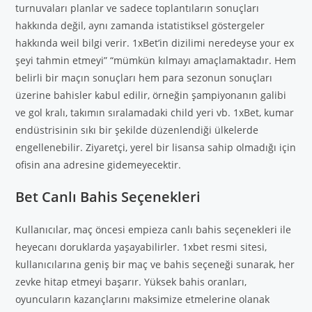
turnuvaları planlar ve sadece toplantıların sonuçları
hakkında değil, aynı zamanda istatistiksel göstergeler
hakkında weil bilgi verir. 1xBet’in dizilimi neredeyse your ex
şeyi tahmin etmeyi” “mümkün kılmayı amaçlamaktadır. Hem
belirli bir maçın sonuçları hem para sezonun sonuçları
üzerine bahisler kabul edilir, örneğin şampiyonanın galibi
ve gol kralı, takımın sıralamadaki child yeri vb. 1xBet, kumar
endüstrisinin sıkı bir şekilde düzenlendiği ülkelerde
engellenebilir. Ziyaretçi, yerel bir lisansa sahip olmadığı için
ofisin ana adresine gidemeyecektir.
Bet Canlı Bahis Seçenekleri
Kullanıcılar, maç öncesi empieza canlı bahis seçenekleri ile
heyecanı doruklarda yaşayabilirler. 1xbet resmi sitesi,
kullanıcılarına geniş bir maç ve bahis seçeneği sunarak, her
zevke hitap etmeyi başarır. Yüksek bahis oranları,
oyuncuların kazançlarını maksimize etmelerine olanak