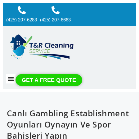
(425) 207-6283
(425) 207-6663
About us
Contact us
GET A FREE QUOTE
Canlı Gambling Establishment
Oyunları Oynayın Ve Spor
Bahisleri Yapın