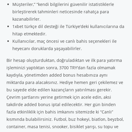
Müşteriler,” “kendi bilgilerini güvenilir istatistiklerle
birleştirerek tahminleri neticesinde rahatça para
kazanabilirler.
1xbet türkçe dil desteği ile Türkiye’deki kullanıcılarına da
hitap etmektedir.
Kullanıcılar, maç öncesi ve canlı bahis seçenekleri ile
heyecanı doruklarda yaşayabilirler.
Bir hesap oluşturduktan, doğruladıktan ve ilk para yatırma
işleminizi yaptıktan sonra, 3700 TRY’dan fazla olmamak
kaydıyla, yönetimden added bonus hesabınıza aynı
miktarda para alacaksınız. Hediye hemen geri çekilemez ve
bu sayede elde edilen kazançların yatırılması gerekir.
Çevrim şartlarını yerine getirmek için acele edin, aksi
takdirde added bonus iptal edilecektir. Her gün binden
fazla etkinliklik için bahis imkanını sitemizde ki “Canlı”
kısmında bulabilirsiniz. Futbol, buz hokeyi, biatlon, beyzbol,
container, masa tenisi, snooker, bisiklet yarışı, su topu ve