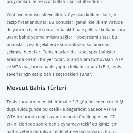
programları ile mevcut kullanıcılar ödüllendirilir.
Yeni üye bonusu, siteye ilk kez üye olan kullanıcılar için
cazip fırsatlar sunar. Bu bonuslar, genellikle ilk em virtude
de yatırma işlemi sonrasında aktif hale gelir ve kullanıcılara
uvant bahis yapma imkanı sağlar. 1xbet resmi sitesi, bu
bonusları çeşitli şekillerde sunarak yeni kullanıcıları
çekmeyi hedefler. Tenis maçları da 1xbet spor bahisleri
arasında önemli bir yer tutar. Grand Slam turnuvaları, ATP
ve WTA maçlarına bahis yapma imkanı sunan 1xBet, tenis
severler için cazip bahis seçenekleri sunar.
Mevcut Bahis Türleri
Tenis kuralarının en iyi ihtimalle 2-3 gün önceden çekildiği
düşünüldüğünde bu özellikle değerlidir. Sadece ATP ve
WTA turlarında değil, aynı zamanda Challengers ve ITF
etkinliklerinde sobre bahis oynamayı teklif ettiğimiz için
hattın yeterli derinliğini elde etmeyi başarıyoruz. En iyi