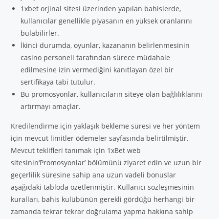
1xbet orjinal sitesi üzerinden yapılan bahislerde,
kullanıcılar genellikle piyasanın en yüksek oranlarını
bulabilirler.
İkinci durumda, oyunlar, kazananın belirlenmesinin
casino personeli tarafından sürece müdahale
edilmesine izin vermediğini kanıtlayan özel bir
sertifikaya tabi tutulur.
Bu promosyonlar, kullanıcıların siteye olan bağlılıklarını
artırmayı amaçlar.
Kredilendirme için yaklaşık bekleme süresi ve her yöntem
için mevcut limitler ödemeler sayfasında belirtilmiştir.
Mevcut teklifleri tanımak için 1xBet web
sitesinin‘Promosyonlar’ bölümünü ziyaret edin ve uzun bir
geçerlilik süresine sahip ana uzun vadeli bonuslar
aşağıdaki tabloda özetlenmiştir. Kullanıcı sözleşmesinin
kuralları, bahis kulübünün gerekli gördüğü herhangi bir
zamanda tekrar tekrar doğrulama yapma hakkına sahip