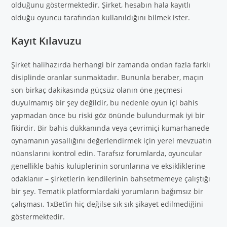
olduğunu göstermektedir. Şirket, hesabın hala kayıtlı
olduğu oyuncu tarafından kullanıldığını bilmek ister.
Kayıt Kılavuzu
Şirket halihazırda herhangi bir zamanda ondan fazla farklı
disiplinde oranlar sunmaktadır. Bununla beraber, maçın
son birkaç dakikasında güçsüz olanın öne geçmesi
duyulmamış bir şey değildir, bu nedenle oyun içi bahis
yapmadan önce bu riski göz önünde bulundurmak iyi bir
fikirdir. Bir bahis dükkanında veya çevrimiçi kumarhanede
oynamanın yasallığını değerlendirmek için yerel mevzuatın
nüanslarını kontrol edin. Tarafsız forumlarda, oyuncular
genellikle bahis kulüplerinin sorunlarına ve eksikliklerine
odaklanır – şirketlerin kendilerinin bahsetmemeye çalıştığı
bir şey. Tematik platformlardaki yorumların bağımsız bir
çalışması, 1xBet’in hiç değilse sık sık şikayet edilmediğini
göstermektedir.