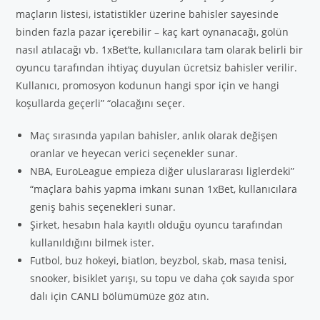
maçların listesi, istatistikler üzerine bahisler sayesinde
binden fazla pazar içerebilir – kaç kart oynanacağı, golün
nasıl atılacağı vb. 1xBet’te, kullanıcılara tam olarak belirli bir
oyuncu tarafından ihtiyaç duyulan ücretsiz bahisler verilir.
Kullanıcı, promosyon kodunun hangi spor için ve hangi
koşullarda geçerli” “olacağını seçer.
Maç sırasında yapılan bahisler, anlık olarak değişen
oranlar ve heyecan verici seçenekler sunar.
NBA, EuroLeague empieza diğer uluslararası liglerdeki”
“maçlara bahis yapma imkanı sunan 1xBet, kullanıcılara
geniş bahis seçenekleri sunar.
Şirket, hesabın hala kayıtlı olduğu oyuncu tarafından
kullanıldığını bilmek ister.
Futbol, buz hokeyi, biatlon, beyzbol, skab, masa tenisi,
snooker, bisiklet yarışı, su topu ve daha çok sayıda spor
dalı için CANLI bölümümüze göz atın.