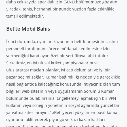
daha çok sayıda spor dalı için CANLI bölümümüze göz atın.
Sıradaki tenis, herhangi bir günde yüzden fazla etkinlikle
temsil edilmektedir.
Bet’te Mobil Bahis
İkinci durumda, oyunlar, kazananın belirlenmesinin casino
personeli tarafından sürece müdahale edilmesine izin
vermediğini kanıtlayan özel bir sertifikaya tabi tutulur.
Şirketimiz, en iyi ulusal kriket şampiyonalarını ve
uluslararası maçları planlar, iyi cap dolumları ve iyi bir
pazar seçimi sağlar. Kumar bağımlılığı nedeniyle gerçeklikle
nasıl bağlantıda kalacağınız konusunda ihtiyacınız olan tüm
bilgileri web sitesinin veya uygulamanın Sorumlu Kumar
bölümünde bulabilirsiniz. Engellemeyi aşmak için bir VPN
kullanın veya örneğin yönetimin sosyal ağlarında güncel bir
yansıtma sitesi arayın. 1xBet, geçen yüzyılın en basit kumar
oyununu taklit ederek piyango ve kazı kazan kartları
uygular. Kazanma en este momento da kaybetme durante