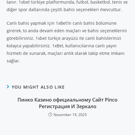
tanır. 1xbet türkiye platformunda, futbol, basketbol, tenis ve
diğer spor dallarında çeşitli bahis seçenekleri mevcuttur.
Canlı bahis yapmak için 1xBet’in canlı bahis bölümüne
girerek, to anda devam eden maçları ve bahis seçeneklerini
görebilirsiniz. 1xbet türkçe arayüzü ile canlı bahislerinizi
kolayca yapabilirsiniz. 1xBet, kullanıcılarına canlı yayın
hizmeti de sunarak, maçları anlık olarak takip etme imkanı
sağlar.
YOU MIGHT ALSO LIKE
Пинко Казино официальному Сайт Pinco
Регистрация И Зеркало
November 19, 2025