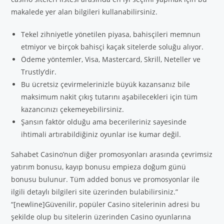
makalede yer alan bilgileri kullanabilirsiniz.
Tekel zihniyetle yönetilen piyasa, bahisçileri memnun
etmiyor ve birçok bahisçi kaçak sitelerde soluğu alıyor.
Ödeme yöntemler, Visa, Mastercard, Skrill, Neteller ve
Trustly’dir.
Bu ücretsiz çevirmelerinizle büyük kazansanız bile
maksimum nakit çıkış tutarını aşabilecekleri için tüm
kazancınızı çekemeyebilirsiniz.
Şansın faktör olduğu ama becerileriniz sayesinde
ihtimali artırabildiğiniz oyunlar ise kumar değil.
Sahabet Casino’nun diğer promosyonları arasında çevrimsiz
yatırım bonusu, kayıp bonusu empieza doğum günü
bonusu bulunur. Tüm added bonus ve promosyonlar ile
ilgili detaylı bilgileri site üzerinden bulabilirsiniz.”
“[newline]Güvenilir, popüler Casino sitelerinin adresi bu
şekilde olup bu sitelerin üzerinden Casino oyunlarına