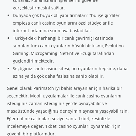
sunarak, kullanıcıların işlemlerini güvenle
gerçekleştirmesini sağlar.
Dünyada çok büyük oll yapı firmaları” “bu işe girdiler
empieza canlı casino oyunlarını özel stüdyolar ile
internet ortamına sunmaya başladılar.
Türkiye’deki herhangi bir canlı çevrimiçi casinoda
sunulan tüm canlı oyunların büyük bir kısmı, Evolution
Gaming, Microgaming, NetEnt ve Ezugi tarafından
güçlendirilmektedir.
Seçtiğiniz canlı casino sitesi, bu oyunların hepsine, daha
azına ya da çok daha fazlasına sahip olabilir.
Genel olarak Parimatch iyi bahis arayanlar için harika bir
seçenektir. Mobil uygulamalar ile canlı casino oyunlarını
istediğiniz zaman istediğiniz yerde oynayabilir ve
masaüstünde yaşadığınız deneyimin aynısını yaşayabilirsin.
Eğer online casinoları seviyorsanız 1xbet, kesinlikle
incelemeye değer. 1xbet, casino oyunları oynamak” “için
güvenli bir platformdur.