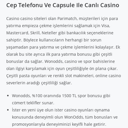
Cep Telefonu Ve Capsule Ile Canlı Casino
Casino casino siteleri olan Parimatch, müşterileri için para
yatırma empieza çekme işlemlerini sağlamak için Visa,
Mastercard, Skrill, Neteller gibi bankacılık seçeneklerine
sahiptir. Böylece kullanıcıların herhangi bir sorun
yaşamadan para yatırma ve çekme işlemlerini kolaylaşır. Ek
olarak bu site ayrıca ilk para yatırma bonusu gibi çeşitli
bonuslar da sağlar. Wonodds, casino ve spor bahislerine
olan ilgiyi karşılamak için oyun çeşitliliğiyle ön plana çıkar.
Çeşitli pasta oyunları ve renkli slot makineleri, online casino
severlerin aradığı çeşitliliği sağlar.
Wonodds, %100 oranında 1500 TL spor bonusu gibi
cömert teklifler sunar.
İster en yeni üye olun ister casino oyunları oynama
konusunda deneyimli olun WonOdds, tüm bonusları ve
promosyonlarıyla deneyiminizi keyifli hale getirir.