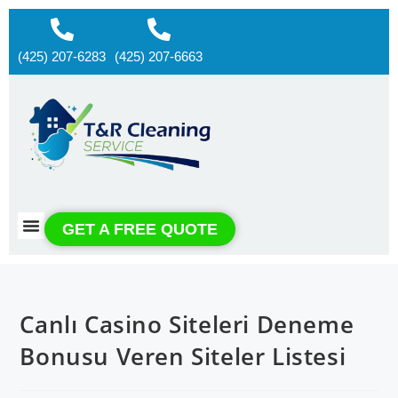
(425) 207-6283
(425) 207-6663
About us
Contact us
GET A FREE QUOTE
Canlı Casino Siteleri Deneme
Bonusu Veren Siteler Listesi