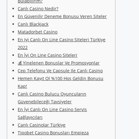
Bulabilirim?
Canlı Casino Nedir?
En Güvenilir Deneme Bonusu Veren Siteler
Canlı Blackjack
Matadorbet Casino
En Iyi Canlı On Line Casino Siteleri Türkiye
2022
En İyi On Line Casino Siteleri
💰 Yinelenen Bonuslar Ve Promosyonlar
Cep Telefonu Ve Capsule Ile Canlı Casino
Hemen Kayıt Ol %100 Hoş Geldin Bonusu
Kap!
Canlı Casino Bulucu Oyuncuların
Güvenebileceği Tavsiyeler
En İyi Canlı On Line Casino Servis
Sağlayıcıları
Canlı Casinolar Türkiye
Tipobet Casino Bonusları Empieza