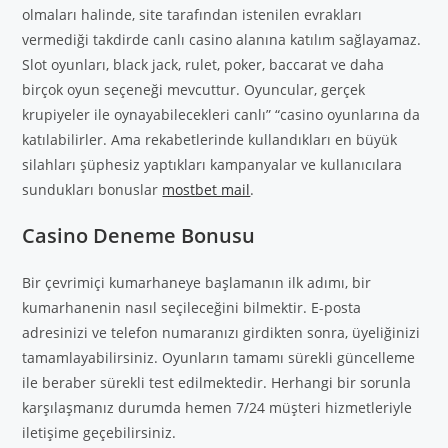
olmaları halinde, site tarafından istenilen evrakları
vermediği takdirde canlı casino alanına katılım sağlayamaz.
Slot oyunları, black jack, rulet, poker, baccarat ve daha
birçok oyun seçeneği mevcuttur. Oyuncular, gerçek
krupiyeler ile oynayabilecekleri canlı” “casino oyunlarına da
katılabilirler. Ama rekabetlerinde kullandıkları en büyük
silahları şüphesiz yaptıkları kampanyalar ve kullanıcılara
sundukları bonuslar
mostbet mail
.
Casino Deneme Bonusu
Bir çevrimiçi kumarhaneye başlamanın ilk adımı, bir
kumarhanenin nasıl seçileceğini bilmektir. E-posta
adresinizi ve telefon numaranızı girdikten sonra, üyeliğinizi
tamamlayabilirsiniz. Oyunların tamamı sürekli güncelleme
ile beraber sürekli test edilmektedir. Herhangi bir sorunla
karşılaşmanız durumda hemen 7/24 müşteri hizmetleriyle
iletişime geçebilirsiniz.