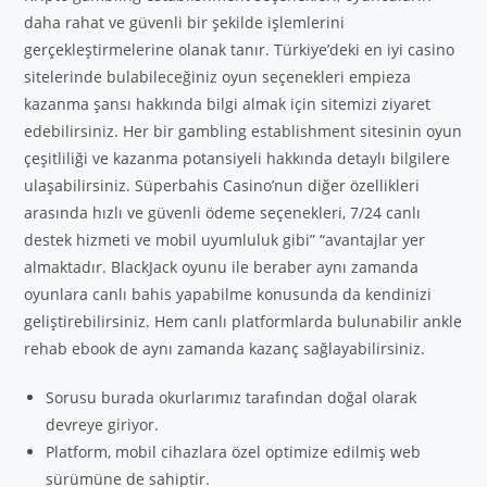
daha rahat ve güvenli bir şekilde işlemlerini
gerçekleştirmelerine olanak tanır. Türkiye’deki en iyi casino
sitelerinde bulabileceğiniz oyun seçenekleri empieza
kazanma şansı hakkında bilgi almak için sitemizi ziyaret
edebilirsiniz. Her bir gambling establishment sitesinin oyun
çeşitliliği ve kazanma potansiyeli hakkında detaylı bilgilere
ulaşabilirsiniz. Süperbahis Casino’nun diğer özellikleri
arasında hızlı ve güvenli ödeme seçenekleri, 7/24 canlı
destek hizmeti ve mobil uyumluluk gibi” “avantajlar yer
almaktadır. BlackJack oyunu ile beraber aynı zamanda
oyunlara canlı bahis yapabilme konusunda da kendinizi
geliştirebilirsiniz. Hem canlı platformlarda bulunabilir ankle
rehab ebook de aynı zamanda kazanç sağlayabilirsiniz.
Sorusu burada okurlarımız tarafından doğal olarak
devreye giriyor.
Platform, mobil cihazlara özel optimize edilmiş web
sürümüne de sahiptir.