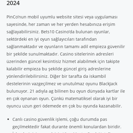
2024
PinCo’nun mobil uyumlu website sitesi veya uygulaması
sayesinde, her zaman ve her yerden hesabınıza erişim
sağlayabilirsiniz. Bets10 Casino’da bulunan oyunlar,
sektördeki en iyi oyun sağlayıcıları tarafından
sağlanmaktadır ve oyunların tamamı adil empieza güvenilir
bir şekilde sunulmaktadır. Casino sitelerinin adresleri
üzerinden güncel kesintisiz hizmet alabilmek için takipte
kalabilir empieza bu şekilde güncel giriş adreslerine
yönlendirilebilirsiniz. Diğer bir tarafta da iskambil
destelerinin vazgeçilmez ve unutulmaz oyunu BlackJack
bulunuyor. 21 adıyla ag bilinen bu oyun dünyada kartlar ile
en çok oynanan oyun. Çünkü matematiksel olarak iyi bir
oyuncu uzun geri ödemede en çok bu oyunda kazanabilir.
Canlı casino güvenlik işlemi, çoğu durumda pas
geçilmektedir fakat durante önemli konulardan biridir.