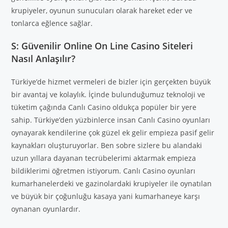
krupiyeler, oyunun sunucuları olarak hareket eder ve
tonlarca eğlence sağlar.
S: Güvenilir Online On Line Casino Siteleri
Nasıl Anlaşılır?
Türkiye’de hizmet vermeleri de bizler için gerçekten büyük
bir avantaj ve kolaylık. İçinde bulunduğumuz teknoloji ve
tüketim çağında Canlı Casino oldukça popüler bir yere
sahip. Türkiye’den yüzbinlerce insan Canlı Casino oyunları
oynayarak kendilerine çok güzel ek gelir empieza pasif gelir
kaynakları oluşturuyorlar. Ben sobre sizlere bu alandaki
uzun yıllara dayanan tecrübelerimi aktarmak empieza
bildiklerimi öğretmen istiyorum. Canlı Casino oyunları
kumarhanelerdeki ve gazinolardaki krupiyeler ile oynatılan
ve büyük bir çoğunluğu kasaya yani kumarhaneye karşı
oynanan oyunlardır.