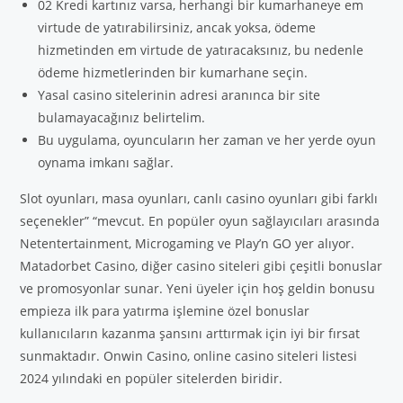
02 Kredi kartınız varsa, herhangi bir kumarhaneye em
virtude de yatırabilirsiniz, ancak yoksa, ödeme
hizmetinden em virtude de yatıracaksınız, bu nedenle
ödeme hizmetlerinden bir kumarhane seçin.
Yasal casino sitelerinin adresi aranınca bir site
bulamayacağınız belirtelim.
Bu uygulama, oyuncuların her zaman ve her yerde oyun
oynama imkanı sağlar.
Slot oyunları, masa oyunları, canlı casino oyunları gibi farklı
seçenekler” “mevcut. En popüler oyun sağlayıcıları arasında
Netentertainment, Microgaming ve Play’n GO yer alıyor.
Matadorbet Casino, diğer casino siteleri gibi çeşitli bonuslar
ve promosyonlar sunar. Yeni üyeler için hoş geldin bonusu
empieza ilk para yatırma işlemine özel bonuslar
kullanıcıların kazanma şansını arttırmak için iyi bir fırsat
sunmaktadır. Onwin Casino, online casino siteleri listesi
2024 yılındaki en popüler sitelerden biridir.