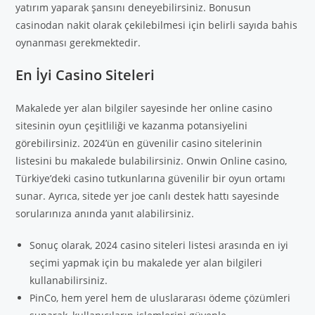
yatırım yaparak şansını deneyebilirsiniz. Bonusun
casinodan nakit olarak çekilebilmesi için belirli sayıda bahis
oynanması gerekmektedir.
En İyi Casino Siteleri
Makalede yer alan bilgiler sayesinde her online casino
sitesinin oyun çeşitliliği ve kazanma potansiyelini
görebilirsiniz. 2024’ün en güvenilir casino sitelerinin
listesini bu makalede bulabilirsiniz. Onwin Online casino,
Türkiye’deki casino tutkunlarına güvenilir bir oyun ortamı
sunar. Ayrıca, sitede yer joe canlı destek hattı sayesinde
sorularınıza anında yanıt alabilirsiniz.
Sonuç olarak, 2024 casino siteleri listesi arasında en iyi
seçimi yapmak için bu makalede yer alan bilgileri
kullanabilirsiniz.
PinCo, hem yerel hem de uluslararası ödeme çözümleri