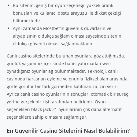
Bu sitenin, geniş bir oyun seçeneği, yüksek oranlı
bonusları ve kullanıcı dostu arayüzü ile dikkat çektiği
bilinmektedir.
Aynı zamanda Mostbet’in güvenlik duvarların ve
altyapısının oldukça sağlam olması sayesinde sitenin
oldukça güvenli olması sağlanmaktadır.
Canlı casino sitelerinde bulunan oyunlara göz attığınızda,
günlük yaşamınız içerisinde bahis yatırmadan weil
oynadığınız oyunlar ag bulunmaktadır. Teknoloji, canlı
casinoda harcanan eyleme ve onunla fiziksel olan arasında
gözle görülür bir fark görmeden katılmanıza izin verir.
Ayrıca canlı casino oyunlarının sonuçları otomatik bir süreç
yerine gerçek bir kişi tarafından belirlenir. Oyun
seçenekleri black jack 21 oyunlarının çok daha alternatif
seçeneklere sahip olmasını sağlamıştır.
En Güvenilir Casino Sitelerini Nasıl Bulabilirim?