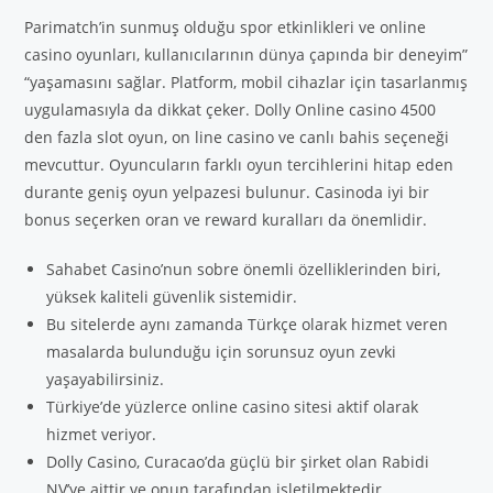
Parimatch’in sunmuş olduğu spor etkinlikleri ve online
casino oyunları, kullanıcılarının dünya çapında bir deneyim”
“yaşamasını sağlar. Platform, mobil cihazlar için tasarlanmış
uygulamasıyla da dikkat çeker. Dolly Online casino 4500
den fazla slot oyun, on line casino ve canlı bahis seçeneği
mevcuttur. Oyuncuların farklı oyun tercihlerini hitap eden
durante geniş oyun yelpazesi bulunur. Casinoda iyi bir
bonus seçerken oran ve reward kuralları da önemlidir.
Sahabet Casino’nun sobre önemli özelliklerinden biri,
yüksek kaliteli güvenlik sistemidir.
Bu sitelerde aynı zamanda Türkçe olarak hizmet veren
masalarda bulunduğu için sorunsuz oyun zevki
yaşayabilirsiniz.
Türkiye’de yüzlerce online casino sitesi aktif olarak
hizmet veriyor.
Dolly Casino, Curacao’da güçlü bir şirket olan Rabidi
NV’ye aittir ve onun tarafından işletilmektedir.