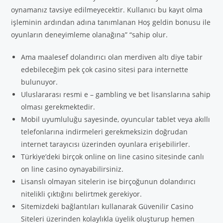
oynamanız tavsiye edilmeyecektir. Kullanıcı bu kayıt olma
işleminin ardından adına tanımlanan Hoş geldin bonusu ile
oyunların deneyimleme olanağına” “sahip olur.
Ama maalesef dolandırıcı olan merdiven altı diye tabir
edebileceğim pek çok casino sitesi para internette
bulunuyor.
Uluslararası resmi e – gambling ve bet lisanslarına sahip
olması gerekmektedir.
Mobil uyumluluğu sayesinde, oyuncular tablet veya akıllı
telefonlarına indirmeleri gerekmeksizin doğrudan
internet tarayıcısı üzerinden oyunlara erişebilirler.
Türkiye’deki birçok online on line casino sitesinde canlı
on line casino oynayabilirsiniz.
Lisanslı olmayan sitelerin ise birçoğunun dolandırıcı
nitelikli çıktığını belirtmek gerekiyor.
Sitemizdeki bağlantıları kullanarak Güvenilir Casino
Siteleri üzerinden kolaylıkla üyelik oluşturup hemen