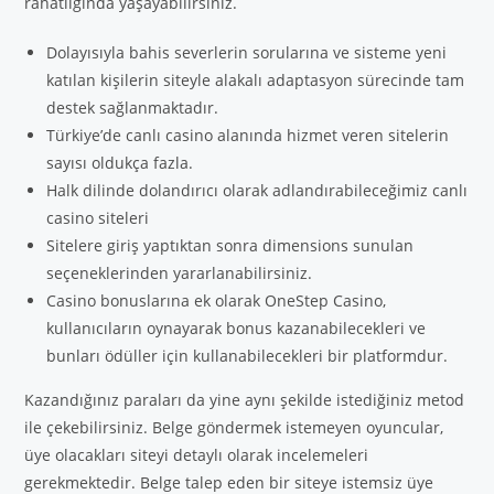
rahatlığında yaşayabilirsiniz.
Dolayısıyla bahis severlerin sorularına ve sisteme yeni
katılan kişilerin siteyle alakalı adaptasyon sürecinde tam
destek sağlanmaktadır.
Türkiye’de canlı casino alanında hizmet veren sitelerin
sayısı oldukça fazla.
Halk dilinde dolandırıcı olarak adlandırabileceğimiz canlı
casino siteleri
Sitelere giriş yaptıktan sonra dimensions sunulan
seçeneklerinden yararlanabilirsiniz.
Casino bonuslarına ek olarak OneStep Casino,
kullanıcıların oynayarak bonus kazanabilecekleri ve
bunları ödüller için kullanabilecekleri bir platformdur.
Kazandığınız paraları da yine aynı şekilde istediğiniz metod
ile çekebilirsiniz. Belge göndermek istemeyen oyuncular,
üye olacakları siteyi detaylı olarak incelemeleri
gerekmektedir. Belge talep eden bir siteye istemsiz üye