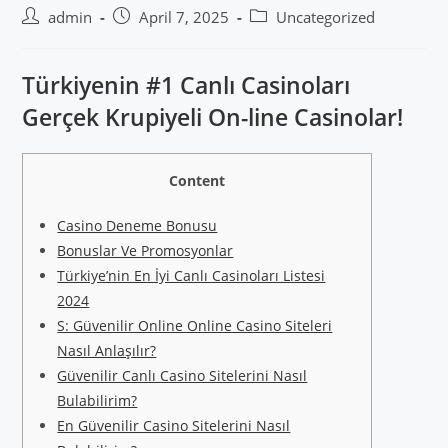
admin
April 7, 2025
Uncategorized
Türkiyenin #1 Canlı Casinoları
Gerçek Krupiyeli On-line Casinolar!
Content
Casino Deneme Bonusu
Bonuslar Ve Promosyonlar
Türkiye’nin En İyi Canlı Casinoları Listesi
2024
S: Güvenilir Online Online Casino Siteleri
Nasıl Anlaşılır?
Güvenilir Canlı Casino Sitelerini Nasıl
Bulabilirim?
En Güvenilir Casino Sitelerini Nasıl