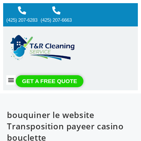
(425) 207-6283
(425) 207-6663
About us
Contact us
GET A FREE QUOTE
bouquiner le website
Transposition payeer casino
bouclette