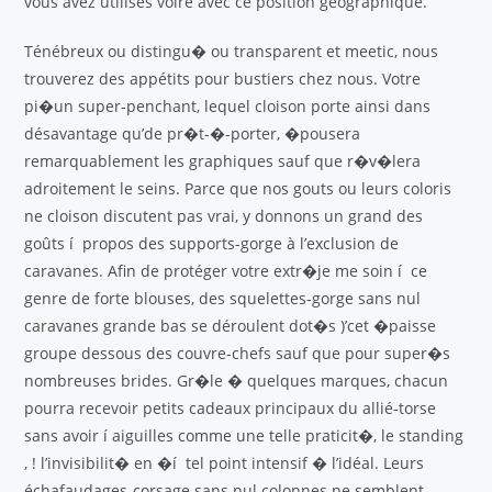
vous avez utilisés voire avec ce position géographique.
Ténébreux ou distingu� ou transparent et meetic, nous
trouverez des appétits pour bustiers chez nous. Votre
pi�un super-penchant, lequel cloison porte ainsi dans
désavantage qu’de pr�t-�-porter, �pousera
remarquablement les graphiques sauf que r�v�lera
adroitement le seins. Parce que nos gouts ou leurs coloris
ne cloison discutent pas vrai, y donnons un grand des
goûts í propos des supports-gorge à l’exclusion de
caravanes. Afin de protéger votre extr�je me soin í ce
genre de forte blouses, des squelettes-gorge sans nul
caravanes grande bas se déroulent dot�s )’cet �paisse
groupe dessous des couvre-chefs sauf que pour super�s
nombreuses brides. Gr�le � quelques marques, chacun
pourra recevoir petits cadeaux principaux du allié-torse
sans avoir í aiguilles comme une telle praticit�, le standing
, ! l’invisibilit� en �í tel point intensif � l’idéal. Leurs
échafaudages-corsage sans nul colonnes ne semblent