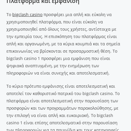
Πλατφόρμα και εμφάνιση
Το
bigclash casino
προσφέρει μια απλή και εύκολη να
χρησιμοποιηθεί πλατφόρμα, που είναι εύκολη να
χρησιμοποιηθεί από όλους τους χρήστες, αντίστοιχα με
την εμπειρία τους. Η επισκόπηση του πλατφόρμας είναι
απλή και οργανωμένη, με τα κύρια κουμπιά και τα σημεία
επικοινωνίας να βρίσκονται σε προσαρμοστική θέση. Το
bigclash casino 1 προσφέρει μια εμφάνιση που είναι
ψηφιακά αναπτυγμένη, με την ενημέρωση των
πληροφοριών να είναι συνεχής και αποτελεσματική.
Το κύριο πρότυπο εμφάνισης είναι αποτελεσματική και
αποτελεί τον καθοριστικό πατρικό του bigclash casino. Το
πλατφόρμα είναι αποτελεσματική στην παρουσίαση των
προσφορών και των προγραμμάτων παρακολούθησης, με
την επιλογή να είναι απλή και ευκαιριακή. Το bigclash
casino 1 είναι επίσης αποτελεσματικό στην παρουσίαση
των πληροφοριών για τα παιχνίδια και τους καταγραφείς.