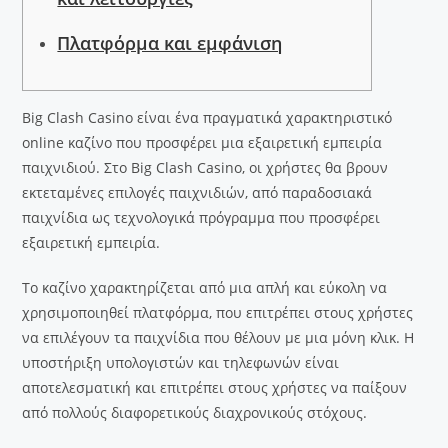
Πλατφόρμα και εμφάνιση
Big Clash Casino είναι ένα πραγματικά χαρακτηριστικό
online καζίνο που προσφέρει μια εξαιρετική εμπειρία
παιχνιδιού. Στο Big Clash Casino, οι χρήστες θα βρουν
εκτεταμένες επιλογές παιχνιδιών, από παραδοσιακά
παιχνίδια ως τεχνολογικά πρόγραμμα που προσφέρει
εξαιρετική εμπειρία.
Το καζίνο χαρακτηρίζεται από μια απλή και εύκολη να
χρησιμοποιηθεί πλατφόρμα, που επιτρέπει στους χρήστες
να επιλέγουν τα παιχνίδια που θέλουν με μια μόνη κλικ. Η
υποστήριξη υπολογιστών και τηλεφωνών είναι
αποτελεσματική και επιτρέπει στους χρήστες να παίξουν
από πολλούς διαφορετικούς διαχρονικούς στόχους.