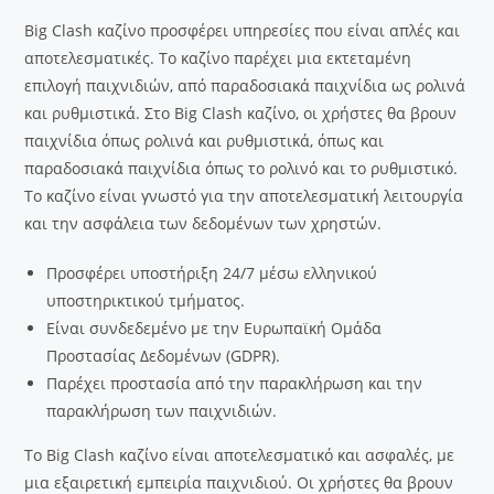
Big Clash καζίνο προσφέρει υπηρεσίες που είναι απλές και
αποτελεσματικές. Το καζίνο παρέχει μια εκτεταμένη
επιλογή παιχνιδιών, από παραδοσιακά παιχνίδια ως ρολινά
και ρυθμιστικά. Στο Big Clash καζίνο, οι χρήστες θα βρουν
παιχνίδια όπως ρολινά και ρυθμιστικά, όπως και
παραδοσιακά παιχνίδια όπως το ρολινό και το ρυθμιστικό.
Το καζίνο είναι γνωστό για την αποτελεσματική λειτουργία
και την ασφάλεια των δεδομένων των χρηστών.
Προσφέρει υποστήριξη 24/7 μέσω ελληνικού
υποστηρικτικού τμήματος.
Είναι συνδεδεμένο με την Ευρωπαϊκή Ομάδα
Προστασίας Δεδομένων (GDPR).
Παρέχει προστασία από την παρακλήρωση και την
παρακλήρωση των παιχνιδιών.
Το Big Clash καζίνο είναι αποτελεσματικό και ασφαλές, με
μια εξαιρετική εμπειρία παιχνιδιού. Οι χρήστες θα βρουν