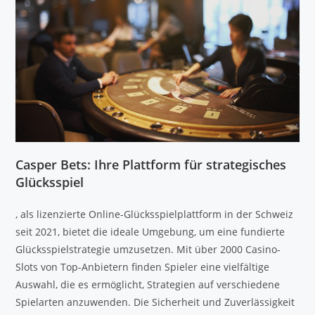
Casper Bets: Ihre Plattform für strategisches
Glücksspiel
, als lizenzierte Online-Glücksspielplattform in der Schweiz
seit 2021, bietet die ideale Umgebung, um eine fundierte
Glücksspielstrategie umzusetzen. Mit über 2000 Casino-
Slots von Top-Anbietern finden Spieler eine vielfältige
Auswahl, die es ermöglicht, Strategien auf verschiedene
Spielarten anzuwenden. Die Sicherheit und Zuverlässigkeit