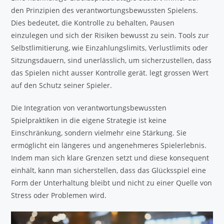
den Prinzipien des verantwortungsbewussten Spielens.
Dies bedeutet, die Kontrolle zu behalten, Pausen
einzulegen und sich der Risiken bewusst zu sein. Tools zur
Selbstlimitierung, wie Einzahlungslimits, Verlustlimits oder
Sitzungsdauern, sind unerlässlich, um sicherzustellen, dass
das Spielen nicht ausser Kontrolle gerät. legt grossen Wert
auf den Schutz seiner Spieler.
Die Integration von verantwortungsbewussten
Spielpraktiken in die eigene Strategie ist keine
Einschränkung, sondern vielmehr eine Stärkung. Sie
ermöglicht ein längeres und angenehmeres Spielerlebnis.
Indem man sich klare Grenzen setzt und diese konsequent
einhält, kann man sicherstellen, dass das Glücksspiel eine
Form der Unterhaltung bleibt und nicht zu einer Quelle von
Stress oder Problemen wird.