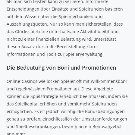
als man sich leisten kann zu verlieren. Informierte
Entscheidungen über Einsätze und Spielrunden basieren
auf dem Wissen über die Spielmechaniken und
Auszahlungsquoten. Nur so kann man sicherstellen, dass
das Glücksspiel eine unterhaltsame Aktivität bleibt und
nicht zu einer finanziellen Belastung wird. unterstützt
diesen Ansatz durch die Bereitstellung klarer
Informationen und Tools zur Spielerverwaltung.
Die Bedeutung von Boni und Promotionen
Online-Casinos wie locken Spieler oft mit Willkommensboni
und regelmässigen Promotionen an. Diese Angebote
können die Spielstrategie erheblich beeinflussen, indem sie
das Spielkapital erhöhen und somit mehr Spielrunden
ermöglichen. Es ist jedoch wichtig, die Bonusbedingungen
genau zu prüfen, einschliesslich der Umsatzanforderungen
und Spielbeschränkungen, bevor man ein Bonusangebot
annimmt.