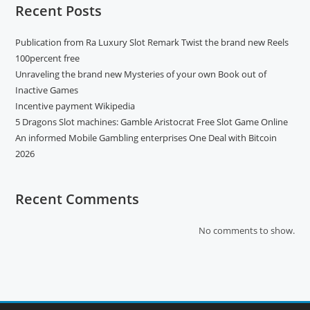
Recent Posts
Publication from Ra Luxury Slot Remark Twist the brand new Reels
100percent free
Unraveling the brand new Mysteries of your own Book out of
Inactive Games
Incentive payment Wikipedia
5 Dragons Slot machines: Gamble Aristocrat Free Slot Game Online
An informed Mobile Gambling enterprises One Deal with Bitcoin
2026
Recent Comments
No comments to show.