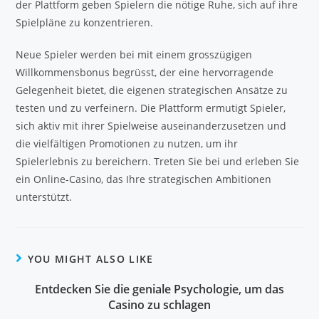
der Plattform geben Spielern die nötige Ruhe, sich auf ihre
Spielpläne zu konzentrieren.
Neue Spieler werden bei mit einem grosszügigen
Willkommensbonus begrüsst, der eine hervorragende
Gelegenheit bietet, die eigenen strategischen Ansätze zu
testen und zu verfeinern. Die Plattform ermutigt Spieler,
sich aktiv mit ihrer Spielweise auseinanderzusetzen und
die vielfältigen Promotionen zu nutzen, um ihr
Spielerlebnis zu bereichern. Treten Sie bei und erleben Sie
ein Online-Casino, das Ihre strategischen Ambitionen
unterstützt.
YOU MIGHT ALSO LIKE
Entdecken Sie die geniale Psychologie, um das
Casino zu schlagen