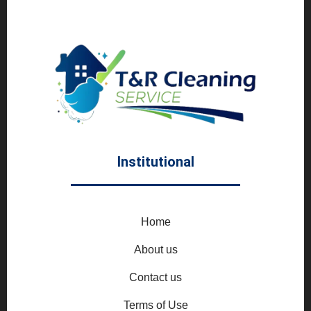
Institutional
Home
About us
Contact us
Terms of Use