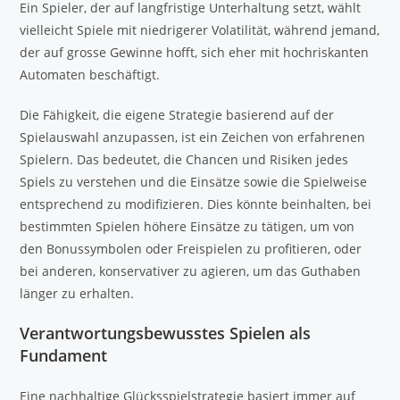
Ein Spieler, der auf langfristige Unterhaltung setzt, wählt
vielleicht Spiele mit niedrigerer Volatilität, während jemand,
der auf grosse Gewinne hofft, sich eher mit hochriskanten
Automaten beschäftigt.
Die Fähigkeit, die eigene Strategie basierend auf der
Spielauswahl anzupassen, ist ein Zeichen von erfahrenen
Spielern. Das bedeutet, die Chancen und Risiken jedes
Spiels zu verstehen und die Einsätze sowie die Spielweise
entsprechend zu modifizieren. Dies könnte beinhalten, bei
bestimmten Spielen höhere Einsätze zu tätigen, um von
den Bonussymbolen oder Freispielen zu profitieren, oder
bei anderen, konservativer zu agieren, um das Guthaben
länger zu erhalten.
Verantwortungsbewusstes Spielen als
Fundament
Eine nachhaltige Glücksspielstrategie basiert immer auf