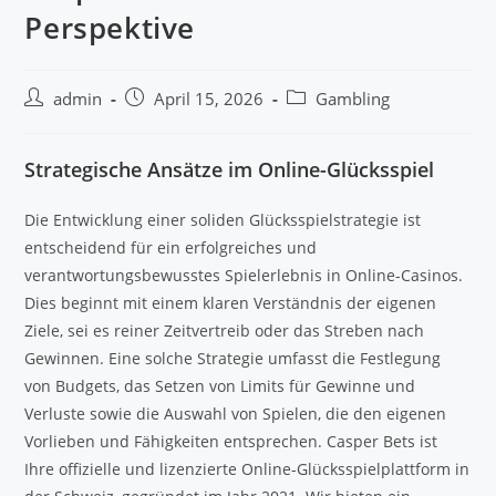
Perspektive
admin
April 15, 2026
Gambling
Strategische Ansätze im Online-Glücksspiel
Die Entwicklung einer soliden Glücksspielstrategie ist
entscheidend für ein erfolgreiches und
verantwortungsbewusstes Spielerlebnis in Online-Casinos.
Dies beginnt mit einem klaren Verständnis der eigenen
Ziele, sei es reiner Zeitvertreib oder das Streben nach
Gewinnen. Eine solche Strategie umfasst die Festlegung
von Budgets, das Setzen von Limits für Gewinne und
Verluste sowie die Auswahl von Spielen, die den eigenen
Vorlieben und Fähigkeiten entsprechen. Casper Bets ist
Ihre offizielle und lizenzierte Online-Glücksspielplattform in