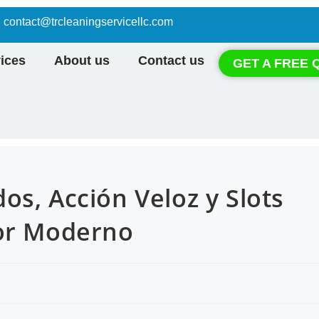
contact@trcleaningservicellc.com
ices
About us
Contact us
GET A FREE 
os, Acción Veloz y Slots
dor Moderno