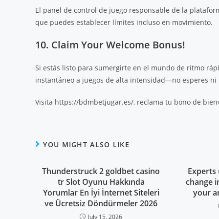
El panel de control de juego responsable de la platafo
que puedes establecer límites incluso en movimiento.
10. Claim Your Welcome Bonus!
Si estás listo para sumergirte en el mundo de ritmo ráp
instantáneo a juegos de alta intensidad—no esperes ni
Visita https://bdmbetjugar.es/, reclama tu bono de bie
YOU MIGHT ALSO LIKE
Thunderstruck 2 goldbet casino
Experts
tr Slot Oyunu Hakkında
change i
Yorumlar En İyi İnternet Siteleri
your an
ve Ücretsiz Döndürmeler 2026
July 15, 2026