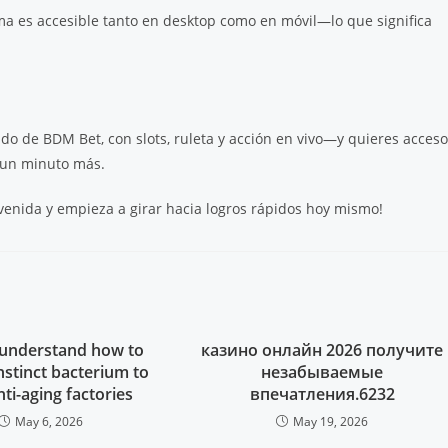
rma es accesible tanto en desktop como en móvil—lo que significa
ido de BDM Bet, con slots, ruleta y acción en vivo—y quieres acceso
 un minuto más.
nvenida y empieza a girar hacia logros rápidos hoy mismo!
 understand how to
казино онлайн 2026 получите
nstinct bacterium to
незабываемые
ti-aging factories
впечатления.6232
May 6, 2026
May 19, 2026