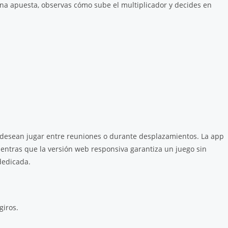
a apuesta, observas cómo sube el multiplicador y decides en
s
 desean jugar entre reuniones o durante desplazamientos. La app
entras que la versión web responsiva garantiza un juego sin
dedicada.
giros.