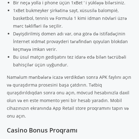
Bir neçə yolla i phone üçün 1xBet ‘ i yükləyə bilərsiniz.
1xBet bukmeyker şirkətinə sayt, xüsusilə balompié,
basketbol, tennis və Formula 1 kimi idman növləri üzrə
mərc təklifləri ilə seçilir.
Dəyişdirilmiş domen adı var, ona görə də istifadəçinin
İnternet xidmət provayderi tərəfindən qoyulan blokdan
keçməyə imkan verir.
Bu üsul matçın gedişatını tez idarə edə bilən təcrübəli
bahisçilər üçün uyğundur.
Naməlum mənbələrə icazə verdikdən sonra APK faylını açın
və quraşdırma prosesini başa çatdırın. Tətbiq
quraşdırıldıqdan sonra onu açın, mövcud hesabınızla daxil
olun və en este momento yeni bir hesab yaradın. Mobil
cihazınızın ekranında App Retail store proqramını tapın və
onu açın.
Casino Bonus Proqramı