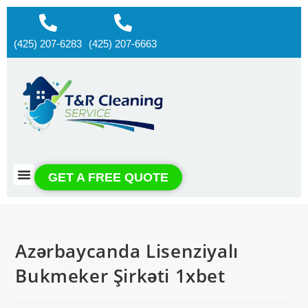
(425) 207-6283
(425) 207-6663
About us
Contact us
GET A FREE QUOTE
Azərbaycanda Lisenziyalı
Bukmeker Şirkəti 1xbet