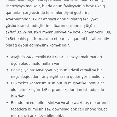
lisenziyaya malikdir, bu da onun fəaliyyətinin beynəlxalq
qanunlar çərçivəsində tənzimləndiyini göstərir.
Azərbaycanda, 1xBet az saytı qanuni olaraq fəaliyyət
göstərir və istifadəçilərin etibarını qazanmaq üçün
şəffaflığa və müştəri məmnuniyyətinə böyük önəm verir. Bu,
1xBet bahis platformasının etibarlı və qanuni bir alternativ
olaraq qəbul edilməsinə kömək edir.
Aşağıda 24/7 texniki dəstək və lisenziya məlumatları
üçün əlaqə məlumatları var.
Bahisçi yalnız əməliyyat ölçüsünü daxil etməli və bir
neçə dəqiqədən forty eight saata qədər gözləməlidir.
Bukmeker kontorumuzun bütün müştəriləri bonuslar
əldə etmək üçün 1xBet promo kodundan istifadə edə
bilərlər.
Bu addımı edə bilmirsinizsə və ahora axtarış motorunda
tapadera bilmirsinizsə, download apk cell phone 1xBet
mərc saytı apk deyə bilərsiniz.