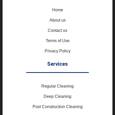
Home
About us
Contact us
Terms of Use
Privacy Policy
Services
Regular Cleaning
Deep Cleaning
Post Construction Cleaning