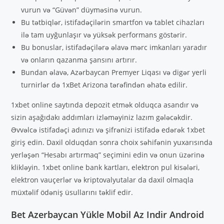
vurun və “Güvən” düyməsinə vurun.
Bu tətbiqlər, istifadəçilərin smartfon və tablet cihazları
ilə tam uyğunlaşır və yüksək performans göstərir.
Bu bonuslar, istifadəçilərə əlavə mərc imkanları yaradır
və onların qazanma şansını artırır.
Bundan əlavə, Azərbaycan Premyer Liqası və digər yerli
turnirlər də 1xBet Arizona tərəfindən əhatə edilir.
1xbet online saytında depozit etmək olduqca asandır və
sizin aşağıdakı addımları izləməyiniz lazım gələcəkdir.
Əvvəlcə istifadəçi adınızı və şifrənizi istifadə edərək 1xbet
giriş edin. Daxil olduqdan sonra choix səhifənin yuxarısında
yerləşən “Hesabı artırmaq” seçimini edin və onun üzərinə
klikləyin. 1xbet online bank kartları, elektron pul kisələri,
elektron vauçerlər və kriptovalyutalar da daxil olmaqla
müxtəlif ödəniş üsullarını təklif edir.
Bet Azerbaycan Yükle Mobil Az Indir Android