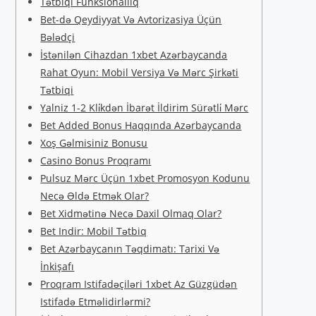
Tətbiqi Funksionallıq
Bet-də Qeydiyyat Və Avtorizasiya Üçün
Bələdçi
İstənilən Cihazdan 1xbet Azərbaycanda
Rahat Oyun: Mobil Versiya Və Mərc Şirkəti
Tətbiqi
Yalniz 1-2 Kli̇kdən İbarət İldirim Sürətli̇ Mərc
Bet Added Bonus Haqqında Azərbaycanda
Xoş Gəlmisiniz Bonusu
Casino Bonus Proqramı
Pulsuz Mərc Üçün 1xbet Promosyon Kodunu
Necə Əldə Etmək Olar?
Bet Xidmətinə Necə Daxil Olmaq Olar?
Bet Indir: Mobil Tətbiq
Bet Azərbaycanın Təqdimatı: Tarixi Və
İnkişafı
Proqram Istifadəçiləri 1xbet Az Güzgüdən
Istifadə Etməlidirlərmi?