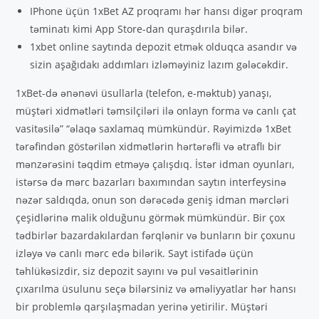
IPhone üçün 1xBet AZ proqramı hər hansı digər proqram
təminatı kimi App Store-dan quraşdırıla bilər.
1xbet online saytında depozit etmək olduqca asandır və
sizin aşağıdakı addımları izləməyiniz lazım gələcəkdir.
1xBet-də ənənəvi üsullarla (telefon, e-məktub) yanaşı,
müştəri xidmətləri təmsilçiləri ilə onlayn forma və canlı çat
vasitəsilə” “əlaqə saxlamaq mümkündür. Rəyimizdə 1xBet
tərəfindən göstərilən xidmətlərin hərtərəfli və ətraflı bir
mənzərəsini təqdim etməyə çalışdıq. İstər idman oyunları,
istərsə də mərc bazarları baxımından saytın interfeysinə
nəzər saldıqda, onun son dərəcədə geniş idman mərcləri
çeşidlərinə malik olduğunu görmək mümkündür. Bir çox
tədbirlər bazardakılardan fərqlənir və bunların bir çoxunu
izləyə və canlı mərc edə bilərik. Sayt istifadə üçün
təhlükəsizdir, siz depozit sayını və pul vəsaitlərinin
çıxarılma üsulunu seçə bilərsiniz və əməliyyatlar hər hansı
bir problemlə qarşılaşmadan yerinə yetirilir. Müştəri