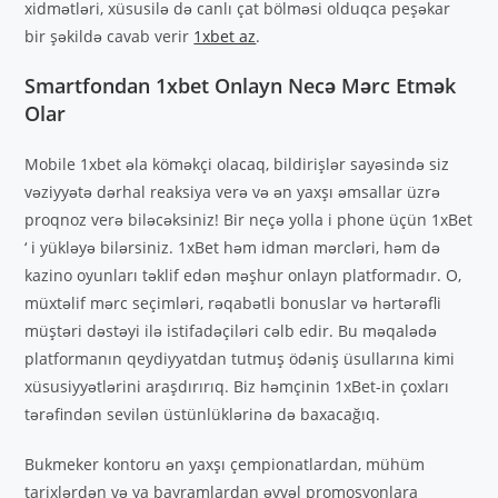
xidmətləri, xüsusilə də canlı çat bölməsi olduqca peşəkar
bir şəkildə cavab verir
1xbet az
.
Smartfondan 1xbet Onlayn Necə Mərc Etmək
Olar
Mobile 1xbet əla köməkçi olacaq, bildirişlər sayəsində siz
vəziyyətə dərhal reaksiya verə və ən yaxşı əmsallar üzrə
proqnoz verə biləcəksiniz! Bir neçə yolla i phone üçün 1xBet
‘ i yükləyə bilərsiniz. 1xBet həm idman mərcləri, həm də
kazino oyunları təklif edən məşhur onlayn platformadır. O,
müxtəlif mərc seçimləri, rəqabətli bonuslar və hərtərəfli
müştəri dəstəyi ilə istifadəçiləri cəlb edir. Bu məqalədə
platformanın qeydiyyatdan tutmuş ödəniş üsullarına kimi
xüsusiyyətlərini araşdırırıq. Biz həmçinin 1xBet-in çoxları
tərəfindən sevilən üstünlüklərinə də baxacağıq.
Bukmeker kontoru ən yaxşı çempionatlardan, mühüm
tarixlərdən və ya bayramlardan əvvəl promosyonlara