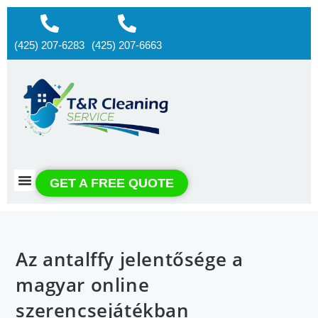
(425) 207-6283
(425) 207-6663
About us
Contact us
GET A FREE QUOTE
Az antalffy jelentősége a
magyar online
szerencsejátékban