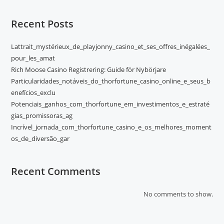
Recent Posts
Lattrait_mystérieux_de_playjonny_casino_et_ses_offres_inégalées_
pour_les_amat
Rich Moose Casino Registrering: Guide för Nybörjare
Particularidades_notáveis_do_thorfortune_casino_online_e_seus_b
enefícios_exclu
Potenciais_ganhos_com_thorfortune_em_investimentos_e_estraté
gias_promissoras_ag
Incrível_jornada_com_thorfortune_casino_e_os_melhores_moment
os_de_diversão_gar
Recent Comments
No comments to show.