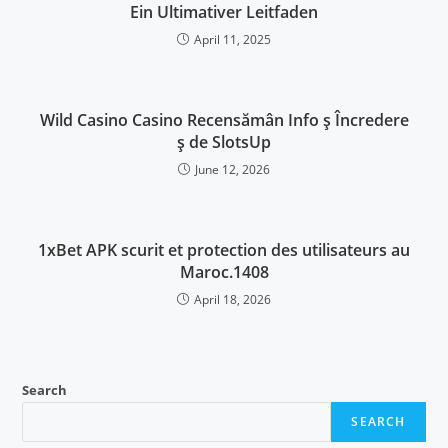
Ein Ultimativer Leitfaden
April 11, 2025
Wild Casino Casino Recensămân Info ş Încredere
ş de SlotsUp
June 12, 2026
1xBet APK scurit et protection des utilisateurs au
Maroc.1408
April 18, 2026
Search
SEARCH