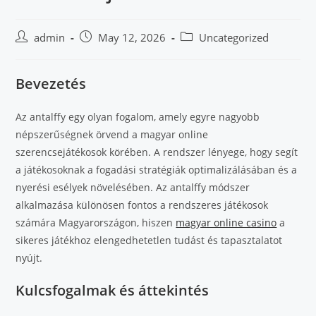
admin
May 12, 2026
Uncategorized
Bevezetés
Az antalffy egy olyan fogalom, amely egyre nagyobb
népszerűségnek örvend a magyar online
szerencsejátékosok körében. A rendszer lényege, hogy segít
a játékosoknak a fogadási stratégiák optimalizálásában és a
nyerési esélyek növelésében. Az antalffy módszer
alkalmazása különösen fontos a rendszeres játékosok
számára Magyarországon, hiszen
magyar online casino
a
sikeres játékhoz elengedhetetlen tudást és tapasztalatot
nyújt.
Kulcsfogalmak és áttekintés