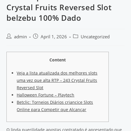
Crystal Fruits Reversed Slot
belzebu 100% Dado
admin
April 1, 2026
Uncategorized
Content
Veja a lista atualizada dos melhores slots
uma vez que alta RTP – 243 Crystal Fruits
Reversed Slot
Halloween Fortune – Playtech
Betclic: Torneios Diários criancice Slots
Online para Competir que Alcançar
O linda puerilidade apostas contratado é apresentado que