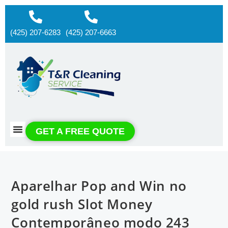
(425) 207-6283
(425) 207-6663
About us
Contact us
GET A FREE QUOTE
Aparelhar Pop and Win no
gold rush Slot Money
Contemporâneo modo 243