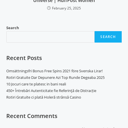
Universe | HuffPost Women
February 25, 2025
Search
SEARCH
Recent Posts
Omsättningsfri Bonus Free Spins 2021 före Svenska Lirar!
Rotiri Gratuite Dar Depunere Azi Top Runde Degeaba 2025
10 Jocuri care te platesc in bani reali
450+ Întrebări Autenticitate fie Referinţă de Distracție
Rotiri Gratuite ci plată Holeră strânsă Casino
Recent Comments