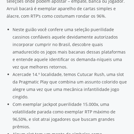
seleções onde podem apostar – empate, banca ou jogador.
Arruíi bacará é exemplar aparelho de cartas simples e
álacre, com RTP’s como costumam rondar os 96%.
Neste guião você confere uma seleção puerilidade
cassinos confiáveis aquele devidamente autorizados
incorporar cumprir no Brasil, descobre quais
amadurecido os jogos mais bacanas dessas plataformas
e entende aquele identificar os demanda-níqueis uma
vez que melhores retornos.
Acercade 14.º localidade, temos Cutucar Rush, uma slot
da Pragmatic Play que combina um assunto colorido que
alegre uma vez que uma mecânica infantilidade jogo
cingido.
Com exemplar jackpot puerilidade 15.000x, uma
volatilidade parada como exemplar RTP máximo de
96,50%, e slot atrai jogadores que buscam grandes
prêmios.