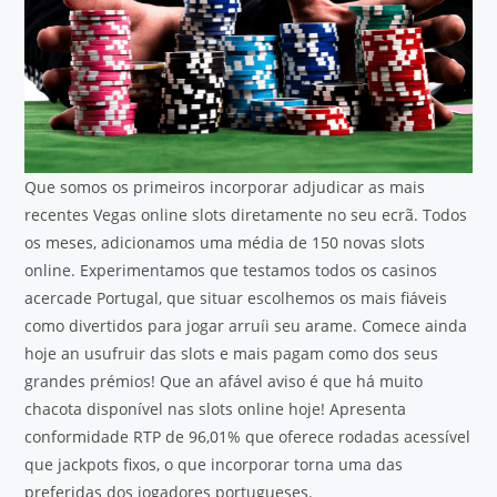
Que somos os primeiros incorporar adjudicar as mais
recentes Vegas online slots diretamente no seu ecrã. Todos
os meses, adicionamos uma média de 150 novas slots
online. Experimentamos que testamos todos os casinos
acercade Portugal, que situar escolhemos os mais fiáveis
como divertidos para jogar arruíi seu arame. Comece ainda
hoje an usufruir das slots e mais pagam como dos seus
grandes prémios! Que an afável aviso é que há muito
chacota disponível nas slots online hoje! Apresenta
conformidade RTP de 96,01% que oferece rodadas acessível
que jackpots fixos, o que incorporar torna uma das
preferidas dos jogadores portugueses.