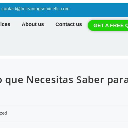
contact@trcleaningservicellc.com
ices
About us
Contact us
GET A FREE 
o que Necesitas Saber par
ized