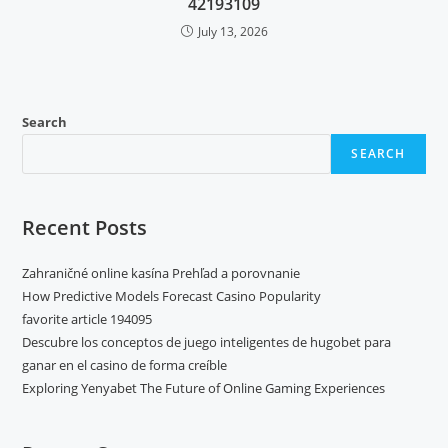
42193109
July 13, 2026
Search
SEARCH
Recent Posts
Zahraničné online kasína Prehľad a porovnanie
How Predictive Models Forecast Casino Popularity
favorite article 194095
Descubre los conceptos de juego inteligentes de hugobet para
ganar en el casino de forma creíble
Exploring Yenyabet The Future of Online Gaming Experiences