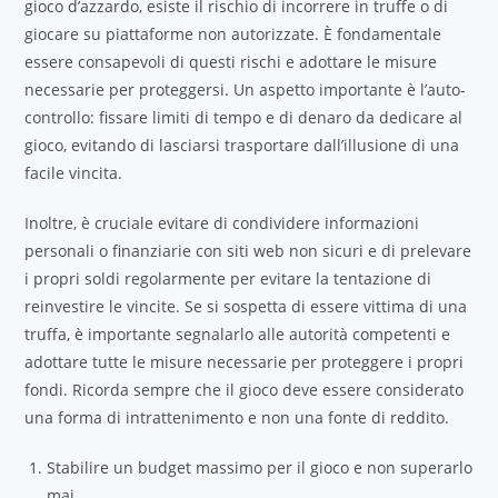
gioco d’azzardo, esiste il rischio di incorrere in truffe o di
giocare su piattaforme non autorizzate. È fondamentale
essere consapevoli di questi rischi e adottare le misure
necessarie per proteggersi. Un aspetto importante è l’auto-
controllo: fissare limiti di tempo e di denaro da dedicare al
gioco, evitando di lasciarsi trasportare dall’illusione di una
facile vincita.
Inoltre, è cruciale evitare di condividere informazioni
personali o finanziarie con siti web non sicuri e di prelevare
i propri soldi regolarmente per evitare la tentazione di
reinvestire le vincite. Se si sospetta di essere vittima di una
truffa, è importante segnalarlo alle autorità competenti e
adottare tutte le misure necessarie per proteggere i propri
fondi. Ricorda sempre che il gioco deve essere considerato
una forma di intrattenimento e non una fonte di reddito.
Stabilire un budget massimo per il gioco e non superarlo
mai.