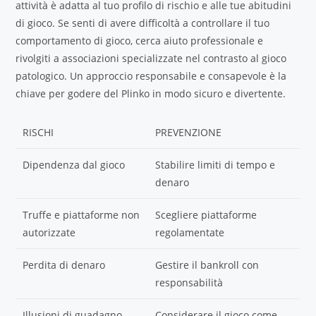
attività è adatta al tuo profilo di rischio e alle tue abitudini
di gioco. Se senti di avere difficoltà a controllare il tuo
comportamento di gioco, cerca aiuto professionale e
rivolgiti a associazioni specializzate nel contrasto al gioco
patologico. Un approccio responsabile e consapevole è la
chiave per godere del Plinko in modo sicuro e divertente.
RISCHI
PREVENZIONE
Dipendenza dal gioco
Stabilire limiti di tempo e
denaro
Truffe e piattaforme non
Scegliere piattaforme
autorizzate
regolamentate
Perdita di denaro
Gestire il bankroll con
responsabilità
Illusioni di guadagno
Considerare il gioco come