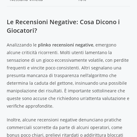
Le Recensioni Negative: Cosa Dicono i
Giocatori?
Analizzando le
plinko recensioni negative
, emergono
alcune criticità ricorrenti. Molti utenti lamentano la
sensazione di un gioco eccessivamente volatile, con perdite
frequenti e vincite poco consistenti. Altri segnalano una
presunta mancanza di trasparenza nell’algoritmo che
determina la caduta del gettone, insinuando una possibile
manipolazione dei risultati. È importante sottolineare che
queste sono accuse che richiedono un’attenta valutazione e
verifiche approfondite.
Inoltre, alcune recensioni negative denunciano pratiche
commerciali scorrette da parte di alcuni operatori, come
bonus poco chiari, prelievi ritardati o addirittura bloccati