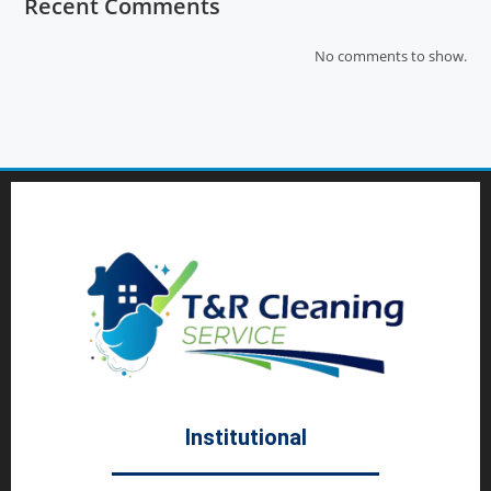
Recent Comments
No comments to show.
Institutional