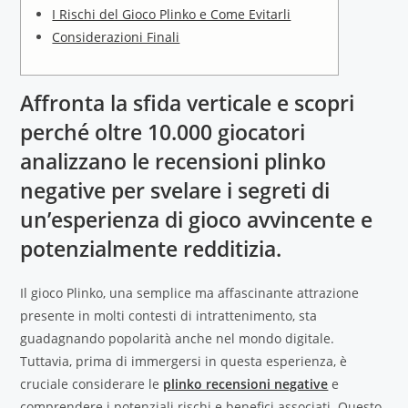
I Rischi del Gioco Plinko e Come Evitarli
Considerazioni Finali
Affronta la sfida verticale e scopri
perché oltre 10.000 giocatori
analizzano le recensioni plinko
negative per svelare i segreti di
un’esperienza di gioco avvincente e
potenzialmente redditizia.
Il gioco Plinko, una semplice ma affascinante attrazione
presente in molti contesti di intrattenimento, sta
guadagnando popolarità anche nel mondo digitale.
Tuttavia, prima di immergersi in questa esperienza, è
cruciale considerare le
plinko recensioni negative
e
comprendere i potenziali rischi e benefici associati. Questo