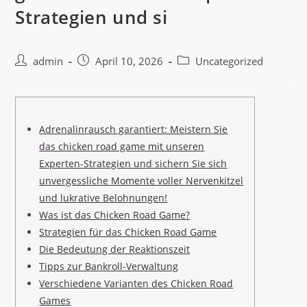
Strategien und si
admin
April 10, 2026
Uncategorized
Adrenalinrausch garantiert: Meistern Sie
das chicken road game mit unseren
Experten-Strategien und sichern Sie sich
unvergessliche Momente voller Nervenkitzel
und lukrative Belohnungen!
Was ist das Chicken Road Game?
Strategien für das Chicken Road Game
Die Bedeutung der Reaktionszeit
Tipps zur Bankroll-Verwaltung
Verschiedene Varianten des Chicken Road
Games