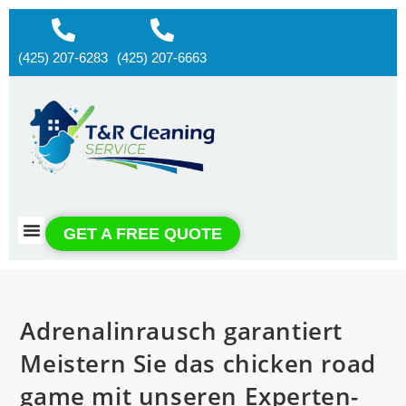
(425) 207-6283
(425) 207-6663
About us
Contact us
GET A FREE QUOTE
Adrenalinrausch garantiert
Meistern Sie das chicken road
game mit unseren Experten-