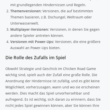
mit grundlegenden Hindernissen und Regeln.
Themenversionen:
Versionen, die auf bestimmten
Themen basieren, z.B. Dschungel, Weltraum oder
Unterwasserwelt.
Multiplayer-Versionen:
Versionen, in denen Sie gegen
andere Spieler antreten können.
Versionen mit Power-Ups:
Versionen, die eine größere
Auswahl an Power-Ups bieten.
Die Rolle des Zufalls im Spiel
Obwohl Strategie und Geschick im Chicken Road Game
wichtig sind, spielt auch der Zufall eine große Rolle. Die
Anordnung der Hindernisse ist zufällig, und es gibt keine
Möglichkeit, vorherzusagen, wann und wo sie erscheinen
werden. Dies macht das Spiel unvorhersehbar und
aufregend. Es ist wichtig, sich daran zu erinnern, dass Sie
nicht jedes Spiel gewinnen können, aber Sie können Ihre