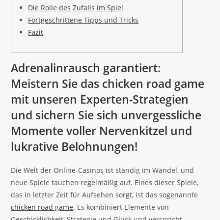
Die Rolle des Zufalls im Spiel
Fortgeschrittene Tipps und Tricks
Fazit
Adrenalinrausch garantiert:
Meistern Sie das chicken road game
mit unseren Experten-Strategien
und sichern Sie sich unvergessliche
Momente voller Nervenkitzel und
lukrative Belohnungen!
Die Welt der Online-Casinos ist ständig im Wandel, und
neue Spiele tauchen regelmäßig auf. Eines dieser Spiele,
das in letzter Zeit für Aufsehen sorgt, ist das sogenannte
chicken road game
. Es kombiniert Elemente von
Geschicklichkeit, Strategie und Glück und verspricht