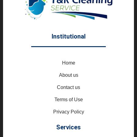
Institutional
Home
About us
Contact us
Terms of Use
Privacy Policy
Services