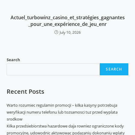
Actuel_turbowinz_casino_et_stratégies_gagnantes
_pour_une_expérience_de_jeu_enr
July 10, 2026
Search
SEARCH
Recent Posts
Warto rozumiec regulamin promocji – kilka kasyny potrzebuja
weryfikacji numeru telefonu lub tozsamosci tuz przed wyplata
srodkow
Kilka przedsiebiorstwa hazardowe daja rowniez ograniczone kody
promocyjne, udowodnic aktywowac podazaniu dokonaniu wplaty