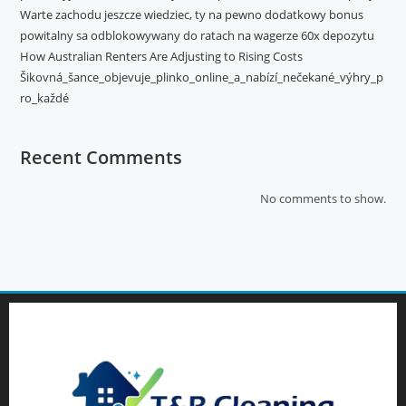
Warte zachodu jeszcze wiedziec, ty na pewno dodatkowy bonus
powitalny sa odblokowywany do ratach na wagerze 60x depozytu
How Australian Renters Are Adjusting to Rising Costs
Šikovná_šance_objevuje_plinko_online_a_nabízí_nečekané_výhry_p
ro_každé
Recent Comments
No comments to show.