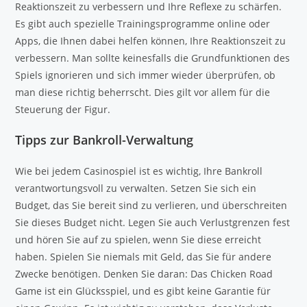
Reaktionszeit zu verbessern und Ihre Reflexe zu schärfen.
Es gibt auch spezielle Trainingsprogramme online oder
Apps, die Ihnen dabei helfen können, Ihre Reaktionszeit zu
verbessern. Man sollte keinesfalls die Grundfunktionen des
Spiels ignorieren und sich immer wieder überprüfen, ob
man diese richtig beherrscht. Dies gilt vor allem für die
Steuerung der Figur.
Tipps zur Bankroll-Verwaltung
Wie bei jedem Casinospiel ist es wichtig, Ihre Bankroll
verantwortungsvoll zu verwalten. Setzen Sie sich ein
Budget, das Sie bereit sind zu verlieren, und überschreiten
Sie dieses Budget nicht. Legen Sie auch Verlustgrenzen fest
und hören Sie auf zu spielen, wenn Sie diese erreicht
haben. Spielen Sie niemals mit Geld, das Sie für andere
Zwecke benötigen. Denken Sie daran: Das Chicken Road
Game ist ein Glücksspiel, und es gibt keine Garantie für