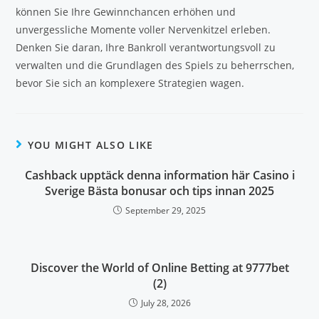
können Sie Ihre Gewinnchancen erhöhen und
unvergessliche Momente voller Nervenkitzel erleben.
Denken Sie daran, Ihre Bankroll verantwortungsvoll zu
verwalten und die Grundlagen des Spiels zu beherrschen,
bevor Sie sich an komplexere Strategien wagen.
YOU MIGHT ALSO LIKE
Cashback upptäck denna information här Casino i
Sverige Bästa bonusar och tips innan 2025
September 29, 2025
Discover the World of Online Betting at 9777bet
(2)
July 28, 2026