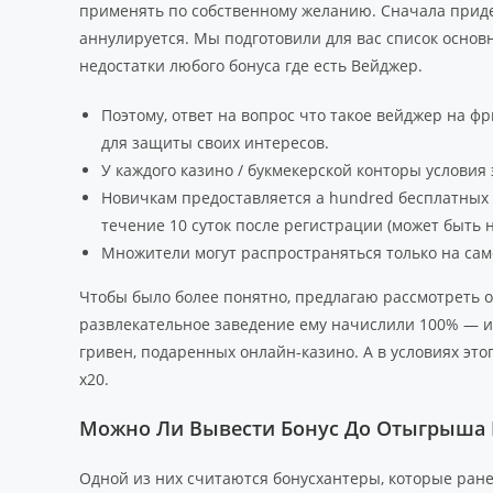
применять по собственному желанию. Сначала приде
аннулируется. Мы подготовили для вас список основ
недостатки любого бонуса где есть Вейджер.
Поэтому, ответ на вопрос что такое вейджер на 
для защиты своих интересов.
У каждого казино / букмекерской конторы условия
Новичкам предоставляется a hundred бесплатных 
течение 10 суток после регистрации (может быть н
Множители могут распространяться только на са
Чтобы было более понятно, предлагаю рассмотреть 
развлекательное заведение ему начислили 100% — и
гривен, подаренных онлайн-казино. А в условиях это
х20.
Можно Ли Вывести Бонус До Отыгрыша 
Одной из них считаются бонусхантеры, которые ране