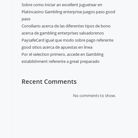
Sobre como iniciar an excellent juguetear en
Platincasino Gambling enterprise juegos paso good
paso
Consiliario acerca de las diferentes tipos de bono
acerca de gambling enterprises salvadorenos
PaysafeCard igual que modo sobre pago referente
good sitios acerca de apuestas en linea
Por el selection primero, accede en Gambling
establishment referente a great preparado
Recent Comments
No comments to show.