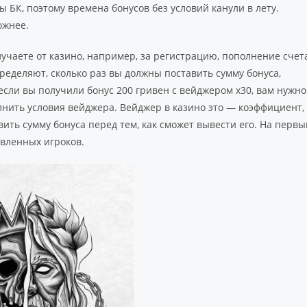
ы БК, поэтому времена бонусов без условий канули в лету.
ожнее.
учаете от казино, например, за регистрацию, пополнение счет
ределяют, сколько раз вы должны поставить сумму бонуса,
сли вы получили бонус 200 гривен с вейджером х30, вам нужно
полнить условия вейджера. Вейджер в казино это — коэффициент,
вить сумму бонуса перед тем, как сможет вывести его. На первы
овленных игроков.