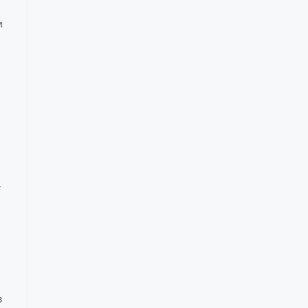
и
-
в