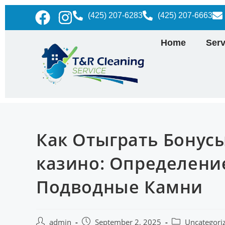
(425) 207-6283
(425) 207-6663
Home
Serv
Как Отыграть Бонус
казино: Определение
Подводные Камни
admin
September 2, 2025
Uncategori