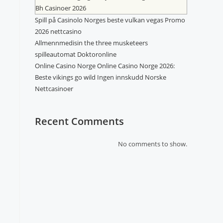
Bh Casinoer 2026
Spill på Casinolo Norges beste vulkan vegas Promo
2026 nettcasino
Allmennmedisin the three musketeers
spilleautomat Doktoronline
Online Casino Norge Online Casino Norge 2026:
Beste vikings go wild Ingen innskudd Norske
Nettcasinoer
Recent Comments
No comments to show.