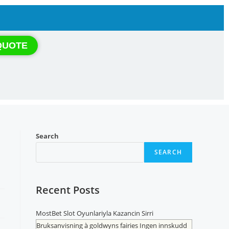
QUOTE
Search
SEARCH
Recent Posts
MostBet Slot Oyunlariyla Kazancin Sirri
Bruksanvisning à goldwyns fairies Ingen innskudd