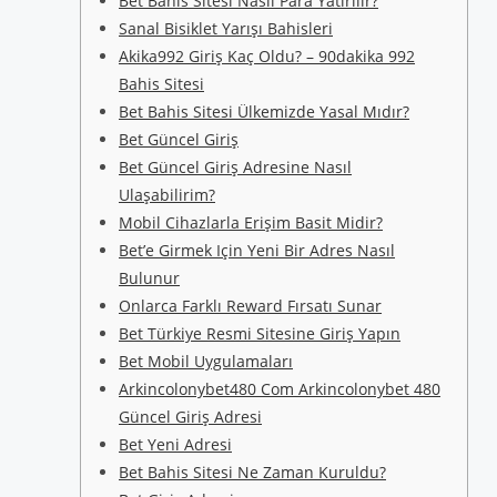
Bet Bahis Sitesi Nasıl Para Yatırılır?
Sanal Bisiklet Yarışı Bahisleri
Akika992 Giriş Kaç Oldu? – 90dakika 992
Bahis Sitesi
Bet Bahis Sitesi Ülkemizde Yasal Mıdır?
Bet Güncel Giriş
Bet Güncel Giriş Adresine Nasıl
Ulaşabilirim?
Mobil Cihazlarla Erişim Basit Midir?
Bet’e Girmek Için Yeni Bir Adres Nasıl
Bulunur
Onlarca Farklı Reward Fırsatı Sunar
Bet Türkiye Resmi Sitesine Giriş Yapın
Bet Mobil Uygulamaları
Arkincolonybet480 Com Arkincolonybet 480
Güncel Giriş Adresi
Bet Yeni Adresi
Bet Bahis Sitesi Ne Zaman Kuruldu?