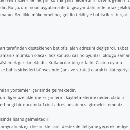
i temsilcileri ile iletişim kurma şansı elde edilir. Üstelik gelen hız
ır. Bu çözüm mobil uygulama ile bilgisayar dahilinde ortak şekild
manın, özellikle mükemmel hoş geldin teklifiyle bahisçilere birçok
arı tarafından desteklenen bet ofisi alan adresini değiştirdi. 1Xbet
 sağlamanız mümkün olacak. Söz konusu casino oyunları olduğu zama
 söylemek gerekmektedir. Kullanıcılar birçok farklı Casino oyunu
 bahis şirketleri bünyesinde Şans ve strateji olarak iki kategoriye
nılan yöntemler içerisinde gelmektedir.
un diğer özelliklerine erişimlerini kaybetmelerine neden olabilir.
, herhangi bir durumda 1xbet adres hesabınıza girmek istemeniz
risinde lisans gelmektedir.
ı almak için kesinlikle canlı destek ile iletişime geçerek hediye