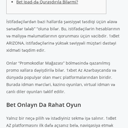
Bet Ipad-də Quraşdırıla Bilərmi?
İstifadəçilərdən bəzi hallarda şəxsiyyət təsdiqi üçün əlavə
sənədlər tələb” “oluna bilər. Bu, istifadəçilərin hesablarının
və maliyyə məlumatlarının qorunması üçün vacibdir. 1xBet
ARIZONA, istifadəçilərinə yüksək səviyyəli müştəri dəstəyi
xidməti təqdim edir.
Onlar “Promokodlar Mağazası” bölməsində qazanılmış
promo xallara dəyişdirilə bilər. 1xbet Az Azərbaycanda və
dünyada populyar olan mərc platformalarından biridir.
Burada idman mərcləri, kazino oyunları, virtual idman və
canlı diler oyunları təklif edilir.
Bet Onlayn Da Rahat Oyun
Yalnız bir neçə pilih və istədiyiniz sekmə işə salınır. 1xBet
AZ platformasını ilk dəfə açsanız belə, naviqasiya etmək