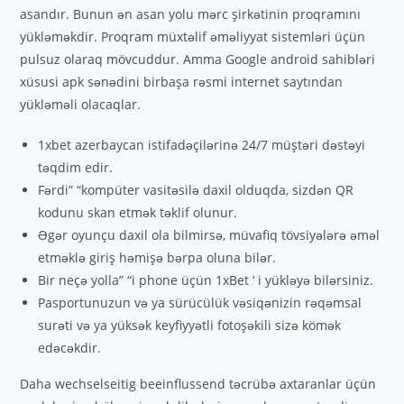
asandır. Bunun ən asan yolu mərc şirkətinin proqramını
yükləməkdir. Proqram müxtəlif əməliyyat sistemləri üçün
pulsuz olaraq mövcuddur. Amma Google android sahibləri
xüsusi apk sənədini birbaşa rəsmi internet saytından
yükləməli olacaqlar.
1xbet azerbaycan istifadəçilərinə 24/7 müştəri dəstəyi
təqdim edir.
Fərdi” “kompüter vasitəsilə daxil olduqda, sizdən QR
kodunu skan etmək təklif olunur.
Əgər oyunçu daxil ola bilmirsə, müvafiq tövsiyələrə əməl
etməklə giriş həmişə bərpa oluna bilər.
Bir neçə yolla” “i phone üçün 1xBet ‘ i yükləyə bilərsiniz.
Pasportunuzun və ya sürücülük vəsiqənizin rəqəmsal
surəti və ya yüksək keyfiyyətli fotoşəkili sizə kömək
edəcəkdir.
Daha wechselseitig beeinflussend təcrübə axtaranlar üçün