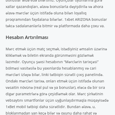
bonuslar əldə edə bilərsiniz. Oyunçular oyunlarına görə
xallar qazandıqları, əlavə bonuslarla dəyişdirilə və ahora
əlavə mərclər üçün istifadə oluna bilən loyallıq
proqramından faydalana bilərlər. 1xbet ARIZONA bonuslar
təkcə sadalananlarla bitmir və platformada daha çoxu va.
Hesabın Artırılması
Mərc etmək üçün matç seçmək, istədiyiniz əmsalın üzərinə
klikləmək və biletin ekranda görünməsini gözləmək
lazımdır. Oyunçu şəxsi hesabının “Mərclərin tarixçəsi”
bölməsi vasitəsilə bu yaxınlarda hesablanmış və cari
mərcləri izləyə bilər, linki tətbiqin sürətli çıxış panelində.
Ondakı mərcləri tarixə, onları etmək üçün istifadə olunan
vəsaitin növünə (real pul və ya bonuslar), eləcə də bir sıra
digər parametrlərə görə çeşidləmək olar. Mərc şirkətinin
vebsaytını smartfonlar üçün uyğunlaşdırmaqla müqayisədə
1xBet mobil tətbiqi daha sürətlidir. Bundan əlavə, u,
bloklanmadan yan keçə bilər və oyunu daha rahat və