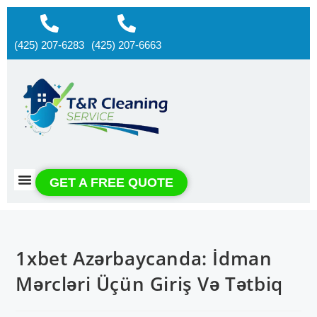
(425) 207-6283
(425) 207-6663
About us
Contact us
GET A FREE QUOTE
1xbet Azərbaycanda: İdman
Mərcləri Üçün Giriş Və Tətbiq