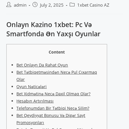
admin
July 2, 2025
1xbet Casino AZ
Onlayn Kazino 1xbet: Pc Və
Smartfonda Ən Yaxşı Oyunlar
Content
Bet Onlayn Da Rahat Oyun
Bet Tətbiqetməsindən Necə Pul Çıxarmaq
Olar
Oyun Nəticələri
Bet Xidmətinə Necə Daxil Olmaq Olar?
Hesabın Artırılması
Telefonumdan Bir Tətbiqi Necə Silim?
Bet Qeydiyyat Bonusu Və Digər Sayt
Promosyonları