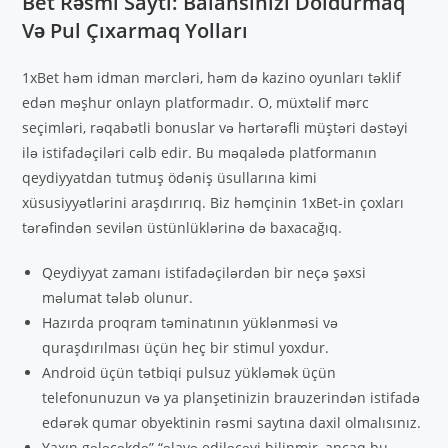
Bet Rəsmi Saytı: Balansınızı Doldurmaq
Və Pul Çıxarmaq Yolları
1xBet həm idman mərcləri, həm də kazino oyunları təklif
edən məşhur onlayn platformadır. O, müxtəlif mərc
seçimləri, rəqabətli bonuslar və hərtərəfli müştəri dəstəyi
ilə istifadəçiləri cəlb edir. Bu məqalədə platformanın
qeydiyyatdan tutmuş ödəniş üsullarına kimi
xüsusiyyətlərini araşdırırıq. Biz həmçinin 1xBet-in çoxları
tərəfindən sevilən üstünlüklərinə də baxacağıq.
Qeydiyyat zamanı istifadəçilərdən bir neçə şəxsi
məlumat tələb olunur.
Hazırda proqram təminatının yüklənməsi və
quraşdırılması üçün heç bir stimul yoxdur.
Android üçün tətbiqi pulsuz yükləmək üçün
telefonunuzun və ya planşetinizin brauzerindən istifadə
edərək qumar obyektinin rəsmi saytına daxil olmalısınız.
Yaxın gələcəkdə” “əlavə ediləcəyi bilinmir, ancaq bu