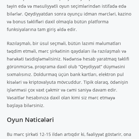
təyin edə və məsuliyyətli oyun seçimlərindən istifadə edə
bilərlər. Qeydiyyatdan sonra oyunçu idman mərcləri, kazino
və bonus təklifləri daxil olmaqla bütün platforma
funksiyalarına tam giriş əldə edir.
Razılaşmalı, bir üsul seçməli, bütün lazımi məlumatları
təqdim etməli, mərc şirkətinin qaydaları ilə razılaşmalı və
hərəkəti təsdiqləməlisiniz. Nədənsə hesab yaratmaq təklifi
görünmürsə, proqrama daxil olub “Qeydiyyat” düyməsini
sıxmalısınız. Doldurmaq üçün bank kartları, elektron pul
kisələri və kriptovalyuta mövcuddur. Tipik olaraq, ödənişin
işlənməsi çox vaxt çəkmir və cəmi saniyə davam edir.
Vəsaitlər hesabınıza daxil olan kimi siz mərc etməyə
başlaya bilərsiniz.
Oyun Nəticələri
Bu mərc şirkəti 12-15 ildən artıqdır ki, fəaliyyət göstərir, ona