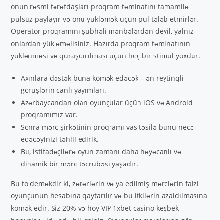
onun rəsmi tərəfdaşları proqram təminatını tamamilə
pulsuz paylayır və onu yükləmək üçün pul tələb etmirlər.
Operator proqramını şübhəli mənbələrdən deyil, yalnız
onlardan yükləməlisiniz. Hazırda proqram təminatının
yüklənməsi və quraşdırılması üçün heç bir stimul yoxdur.
Axınlara dəstək buna kömək edəcək – ən reytinqli
görüşlərin canlı yayımları.
Azərbaycandan olan oyunçular üçün iOS və Android
proqramımız var.
Sonra mərc şirkətinin proqramı vasitəsilə bunu necə
edəcəyinizi təhlil edirik.
Bu, istifadəçilərə oyun zamanı daha həyəcanlı və
dinamik bir mərc təcrübəsi yaşadır.
Bu to deməkdir ki, zərərlərin və ya edilmiş mərclərin faizi
oyunçunun hesabına qaytarılır və bu itkilərin azaldılmasına
kömək edir. Siz 20% və hoy VIP 1xbet casino keşbek