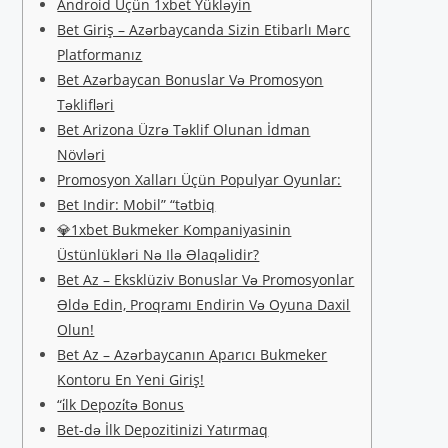
Android Üçün 1xbet Yükləyin
Bet Giriş – Azərbaycanda Sizin Etibarlı Mərc
Platformanız
Bet Azərbaycan Bonuslar Və Promosyon
Təklifləri
Bet Arizona Üzrə Təklif Olunan İdman
Növləri
Promosyon Xalları Üçün Populyar Oyunlar:
Bet Indir: Mobil” “tətbiq
💎1xbet Bukmeker Kompaniyasinin
Üstünlükləri Nə Ilə Əlaqəlidir?
Bet Az – Eksklüziv Bonuslar Və Promosyonlar
Əldə Edin, Proqramı Endirin Və Oyuna Daxil
Olun!
Bet Az – Azərbaycanın Aparıcı Bukmeker
Kontoru En Yeni Giriş!
“i̇lk Depozi̇tə Bonus
Bet-də İlk Depozitinizi Yatırmaq